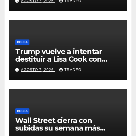
AGOSTO 7, 2026
TRADEO
Feathers”?
BOLSA
Trump vuelve a intentar
destituir a Lisa Cook con
acusaciones de fraude
AGOSTO 7, 2026
TRADEO
hipotecario
BOLSA
Wall Street cierra con
subidas su semana más
alcista desde abril