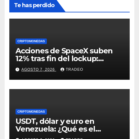
Te has perdido
CRIPTOMONEDAS
Acciones de SpaceX suben
12% tras fin del lockup:
¿Hasta dónde podrían llegar
AGOSTO 7, 2026
TRADEO
en agosto?
CRIPTOMONEDAS
USDT, dólar y euro en
Venezuela: ¿Qué es el
fenómeno “Rockets and