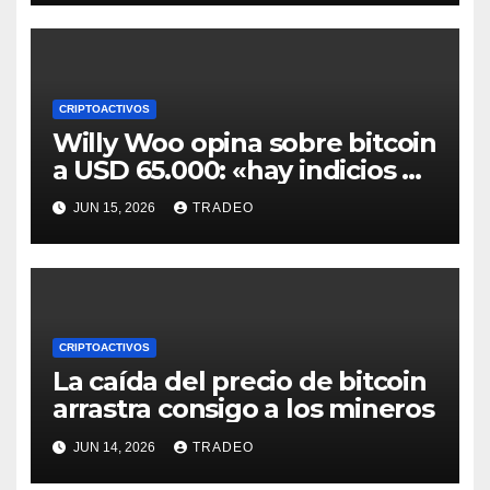
CRIPTOACTIVOS
Willy Woo opina sobre bitcoin
a USD 65.000: «hay indicios de
posible divergencia alcista»
JUN 15, 2026
TRADEO
CRIPTOACTIVOS
La caída del precio de bitcoin
arrastra consigo a los mineros
JUN 14, 2026
TRADEO