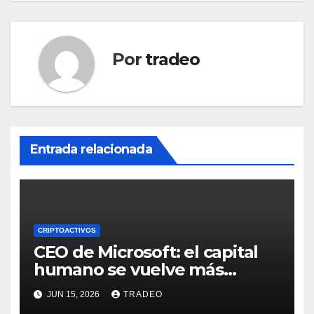
Por
tradeo
Entrada relacionada
CRIPTOACTIVOS
CEO de Microsoft: el capital
humano se vuelve más
valioso a medida que crece la
JUN 15, 2026
TRADEO
IA