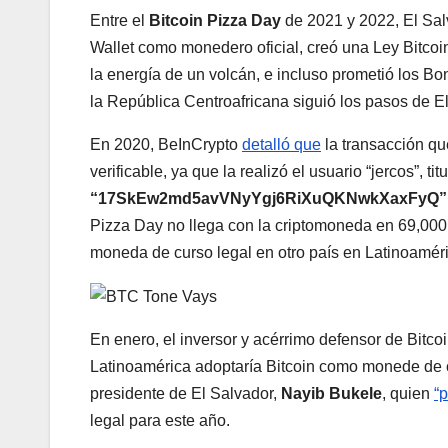
Entre el
Bitcoin Pizza Day
de 2021 y 2022, El Sal
Wallet como monedero oficial, creó una Ley Bitcoi
la energía de un volcán, e incluso prometió los Bo
la República Centroafricana siguió los pasos de E
En 2020, BeInCrypto
detalló que
la transacción que
verificable, ya que la realizó el usuario “jercos”, t
“17SkEw2md5avVNyYgj6RiXuQKNwkXaxFyQ”
Pizza Day no llega con la criptomoneda en 69,000
moneda de curso legal en otro país en Latinoaméri
En enero, el inversor y acérrimo defensor de Bitco
Latinoamérica adoptaría Bitcoin como monede de cu
presidente de El Salvador,
Nayib Bukele
, quien
“
legal para este año.