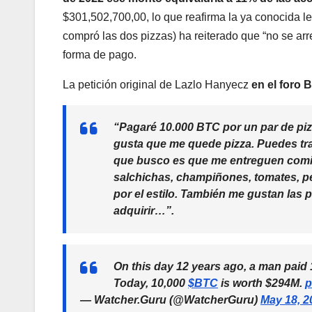
$301,502,700,00, lo que reafirma la ya conocida le
compró las dos pizzas) ha reiterado que “no se arr
forma de pago.
La petición original de Lazlo Hanyecz
en el foro 
“Pagaré 10.000 BTC por un par de pizz
gusta que me quede pizza. Puedes trae
que busco es que me entreguen comida
salchichas, champiñones, tomates, p
por el estilo. También me gustan las
adquirir…”.
On this day 12 years ago, a man paid
Today, 10,000
$BTC
is worth $294M.
p
— Watcher.Guru (@WatcherGuru)
May 18, 2