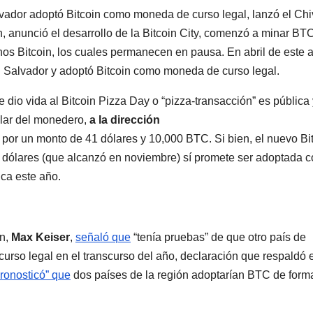
vador adoptó Bitcoin como moneda de curso legal, lanzó el Ch
n, anunció el desarrollo de la Bitcoin City, comenzó a minar BT
nos Bitcoin, los cuales permanecen en pausa. En abril de este 
l Salvador y adoptó Bitcoin como moneda de curso legal.
 dio vida al Bitcoin Pizza Day o “pizza-transacción” es pública 
itular del monedero,
a la dirección
por un monto de 41 dólares y 10,000 BTC. Si bien, el nuevo Bi
 dólares (que alcanzó en noviembre) sí promete ser adoptada 
ca este año.
in,
Max Keiser
,
señaló que
“tenía pruebas” de que otro país de
rso legal en el transcurso del año, declaración que respaldó e
pronosticó” que
dos países de la región adoptarían BTC de form