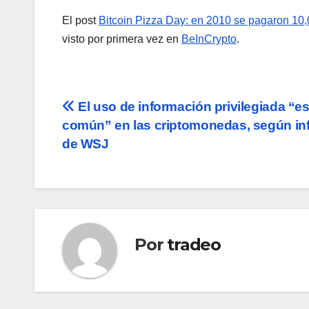
El post
Bitcoin Pizza Day: en 2010 se pagaron 1
visto por primera vez en
BeInCrypto
.
Navegación
El uso de información privilegiada “e
común” en las criptomonedas, según in
de
de WSJ
entradas
Por
tradeo