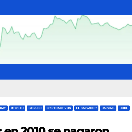
 DAY
BTC/ETH
BTC/USD
CRIPTOACTIVOS
EL SALVADOR
HALVING
HODL
: en 2010 se pagaron