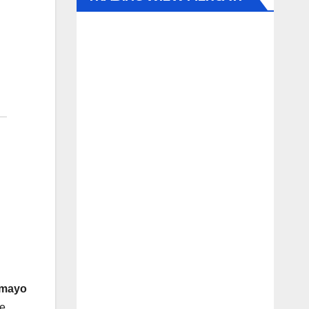
 mayo
de