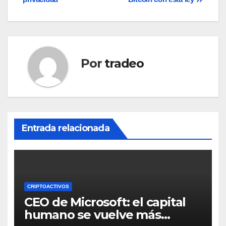
entradas
Por
tradeo
Entrada relacionada
CRIPTOACTIVOS
CEO de Microsoft: el capital
humano se vuelve más