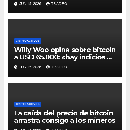
valioso a medida que crece la
JUN 15, 2026
TRADEO
IA
CRIPTOACTIVOS
Willy Woo opina sobre bitcoin
a USD 65.000: «hay indicios de
posible divergencia alcista»
JUN 15, 2026
TRADEO
CRIPTOACTIVOS
La caída del precio de bitcoin
arrastra consigo a los mineros