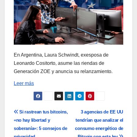
En Argentina, Laura Schwindt, exesposa de
Leonardo Cositorto, asume las riendas de
Generación ZOE y anuncia su relanzamiento.
Leer más
Navegación
Si rastrean tus bitcoins,
3 agencias de EE UU
«no hay libertad y
tendrían que analizar el
de
soberanía»: 5 consejos de
consumo energético de
privacidad
Bitcoin con esta ley