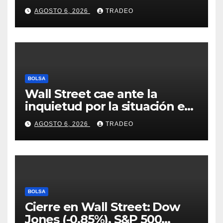
Coldcard? Un analista
AGOSTO 6, 2026
TRADEO
comparte consejos clave
BOLSA
Wall Street cae ante la
inquietud por la situación en
Ormuz
AGOSTO 6, 2026
TRADEO
BOLSA
Cierre en Wall Street: Dow
Jones (-0,85%). S&P 500