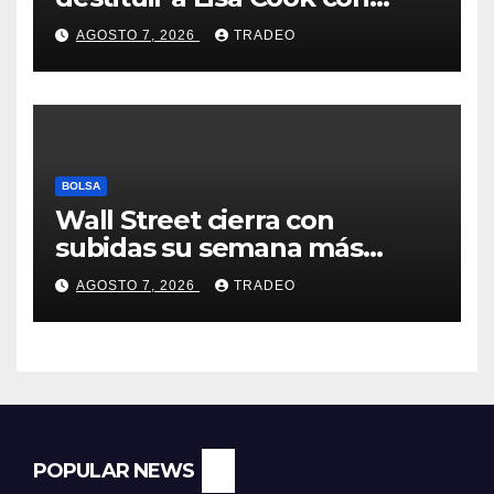
acusaciones de fraude
AGOSTO 7, 2026
TRADEO
hipotecario
BOLSA
Wall Street cierra con
subidas su semana más
alcista desde abril
AGOSTO 7, 2026
TRADEO
POPULAR NEWS