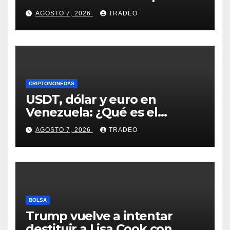
¿Hasta dónde podrían llegar
AGOSTO 7, 2026
TRADEO
en agosto?
CRIPTOMONEDAS
USDT, dólar y euro en
Venezuela: ¿Qué es el
fenómeno “Rockets and
AGOSTO 7, 2026
TRADEO
Feathers”?
BOLSA
Trump vuelve a intentar
destituir a Lisa Cook con