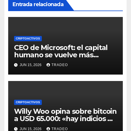
Entrada relacionada
CRIPTOACTIVOS
CEO de Microsoft: el capital
humano se vuelve más
valioso a medida que crece la
JUN 15, 2026
TRADEO
IA
CRIPTOACTIVOS
Willy Woo opina sobre bitcoin
a USD 65.000: «hay indicios de
posible divergencia alcista»
JUN 15, 2026
TRADEO