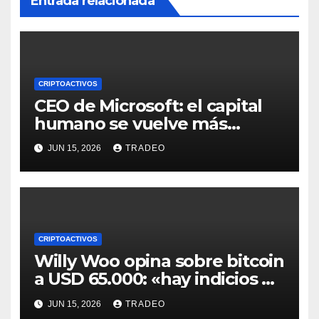
Entrada relacionada
CRIPTOACTIVOS
CEO de Microsoft: el capital
humano se vuelve más
valioso a medida que crece la
JUN 15, 2026
TRADEO
IA
CRIPTOACTIVOS
Willy Woo opina sobre bitcoin
a USD 65.000: «hay indicios de
posible divergencia alcista»
JUN 15, 2026
TRADEO