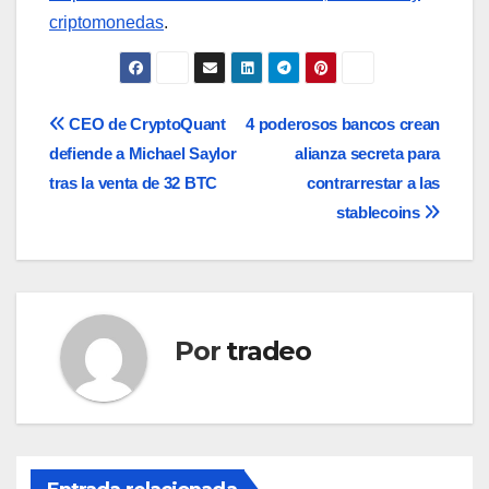
criptomonedas
.
Navegación
CEO de CryptoQuant
4 poderosos bancos crean
defiende a Michael Saylor
alianza secreta para
de
tras la venta de 32 BTC
contrarrestar a las
entradas
stablecoins
Por
tradeo