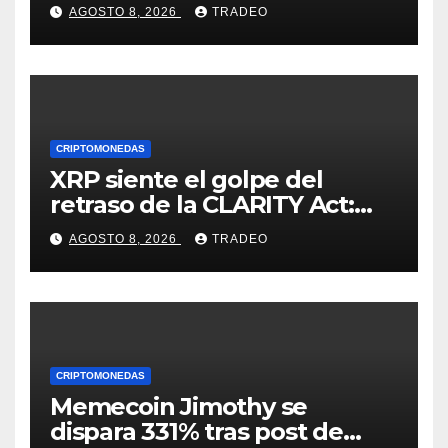
medio de la caída de DeFi
AGOSTO 8, 2026
TRADEO
CRIPTOMONEDAS
XRP siente el golpe del
retraso de la CLARITY Act:
¿Podrá mantenerse por
AGOSTO 8, 2026
TRADEO
encima de $1?
CRIPTOMONEDAS
Memecoin Jimothy se
dispara 331% tras post de