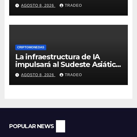
Elon Musk sobre un
AGOSTO 8, 2026
TRADEO
mapache
CRIPTOMONEDAS
La infraestructura de IA
impulsará al Sudeste Asiático,
destaca United Overseas
AGOSTO 8, 2026
TRADEO
Bank
POPULAR NEWS