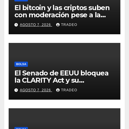
El bitcoin y las criptos suben
con moderación pese a la
incertidumbre en Oriente
AGOSTO 7, 2026
TRADEO
Medio
BOLSA
El Senado de EEUU bloquea
la CLARITY Act y su
aprobación en 2026 peligra
AGOSTO 7, 2026
TRADEO