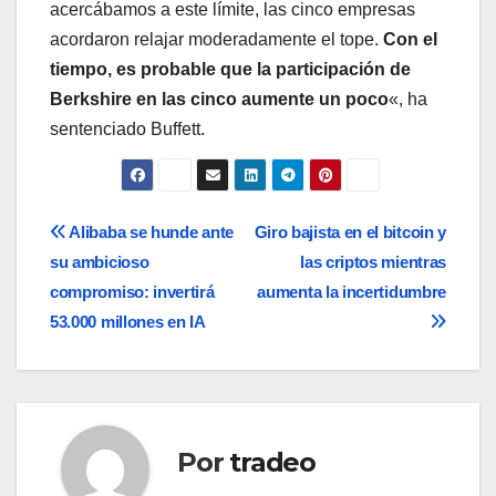
acercábamos a este límite, las cinco empresas
acordaron relajar moderadamente el tope.
Con el
tiempo, es probable que la participación de
Berkshire en las cinco aumente un poco
«, ha
sentenciado Buffett.
Navegación
Alibaba se hunde ante
Giro bajista en el bitcoin y
su ambicioso
las criptos mientras
de
compromiso: invertirá
aumenta la incertidumbre
entradas
53.000 millones en IA
Por
tradeo