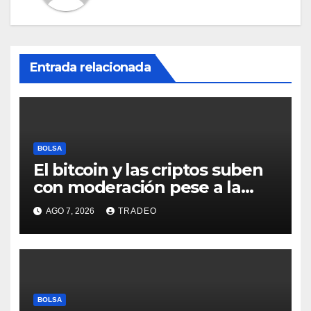
Entrada relacionada
BOLSA
El bitcoin y las criptos suben
con moderación pese a la
incertidumbre en Oriente
AGO 7, 2026
TRADEO
Medio
BOLSA