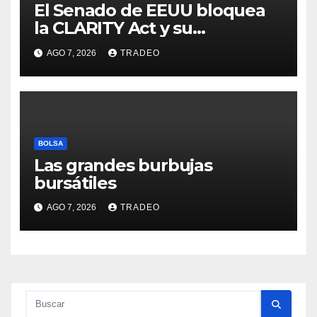
El Senado de EEUU bloquea
la CLARITY Act y su
aprobación en 2026 peligra
AGO 7, 2026
TRADEO
BOLSA
Las grandes burbujas
bursátiles
AGO 7, 2026
TRADEO