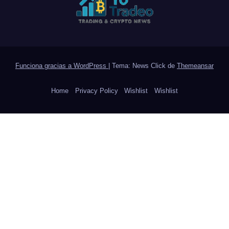
Funciona gracias a WordPress
|
Tema: News Click de
Themeansar
Home
Privacy Policy
Wishlist
Wishlist