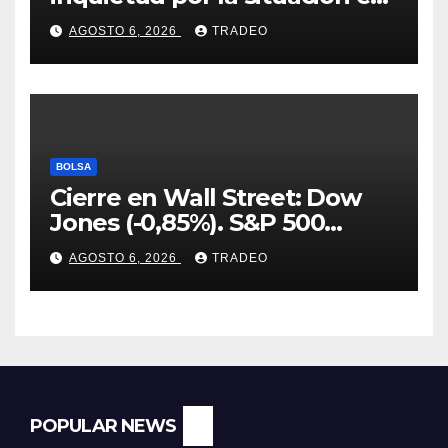
Ormuz
AGOSTO 6, 2026
TRADEO
BOLSA
Cierre en Wall Street: Dow
Jones (-0,85%). S&P 500
(-0,18%) y Nasdaq (-0,06%)
AGOSTO 6, 2026
TRADEO
POPULAR NEWS