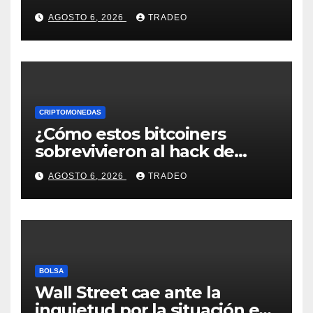
conoce los detalles
AGOSTO 6, 2026
TRADEO
CRIPTOMONEDAS
¿Cómo estos bitcoiners
sobrevivieron al hack de
Coldcard? Un analista
AGOSTO 6, 2026
TRADEO
comparte consejos clave
BOLSA
Wall Street cae ante la
inquietud por la situación en