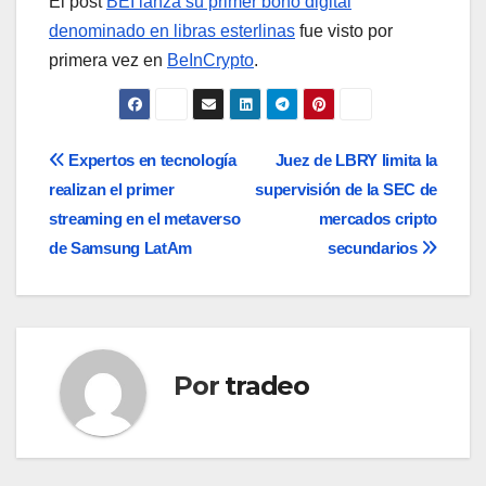
El post
BEI lanza su primer bono digital
denominado en libras esterlinas
fue visto por
primera vez en
BeInCrypto
.
Navegación
Expertos en tecnología
Juez de LBRY limita la
realizan el primer
supervisión de la SEC de
de
streaming en el metaverso
mercados cripto
entradas
de Samsung LatAm
secundarios
Por
tradeo