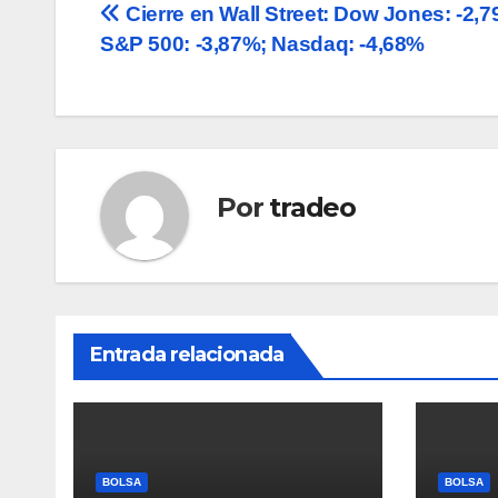
Navegación
Cierre en Wall Street: Dow Jones: -2,7
S&P 500: -3,87%; Nasdaq: -4,68%
de
entradas
Por
tradeo
Entrada relacionada
BOLSA
BOLSA