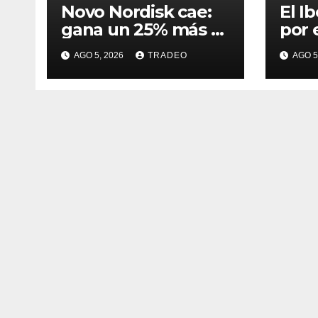
Novo Nordisk cae:
El I
gana un 25% más a
por 
junio y aumenta
20.1
AGO 5, 2026
TRADEO
AGO 5
previsiones, pero no
las 
convence
sob