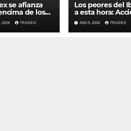
bex se afianza
Los peores del I
encima de los
a esta hora: Acc
00 puntos ante
(-1,30%) y Accion
, 2026
TRADEO
AGO 5, 2026
TRADEO
esperanzas
Energía (-0,96%)
re Ormuz