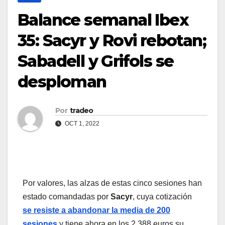
Balance semanal Ibex
35: Sacyr y Rovi rebotan;
Sabadell y Grifols se
desploman
Por
tradeo
OCT 1, 2022
Por valores, las alzas de estas cinco sesiones han
estado comandadas por
Sacyr
, cuya cotización
se resiste a abandonar la media de 200
sesiones
y tiene ahora en los 2,388 euros su