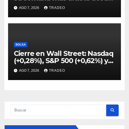
abril
AGO 7, 2026
TRADEO
BOLSA
Cierre en Wall Street: Nasdaq
(+0,28%), S&P 500 (+0,62%) y
Nasdaq (+1,30%)
AGO 7, 2026
TRADEO