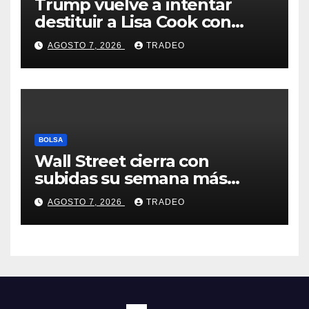
Trump vuelve a intentar
destituir a Lisa Cook con
acusaciones de fraude
AGOSTO 7, 2026
TRADEO
hipotecario
BOLSA
Wall Street cierra con
subidas su semana más
alcista desde abril
AGOSTO 7, 2026
TRADEO