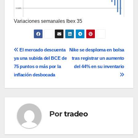
Variaciones semanales Ibex 35
Navegación
El mercado descuenta
Nike se desploma en bolsa
ya una subida del BCE de
tras registrar un aumento
de
75 puntos o más por la
del 44% en su inventario
entradas
inflación desbocada
Por
tradeo