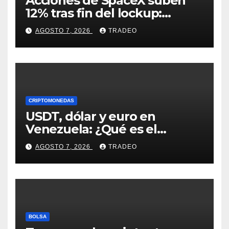
Acciones de SpaceX suben
12% tras fin del lockup:
¿Hasta dónde podrían llegar
AGOSTO 7, 2026
TRADEO
en agosto?
CRIPTOMONEDAS
USDT, dólar y euro en
Venezuela: ¿Qué es el
fenómeno “Rockets and
AGOSTO 7, 2026
TRADEO
Feathers”?
BOLSA