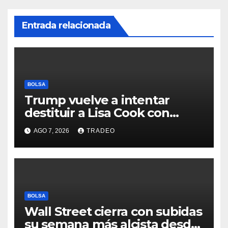
Entrada relacionada
BOLSA
Trump vuelve a intentar
destituir a Lisa Cook con
acusaciones de fraude
AGO 7, 2026
TRADEO
hipotecario
BOLSA
Wall Street cierra con subidas
su semana más alcista desde