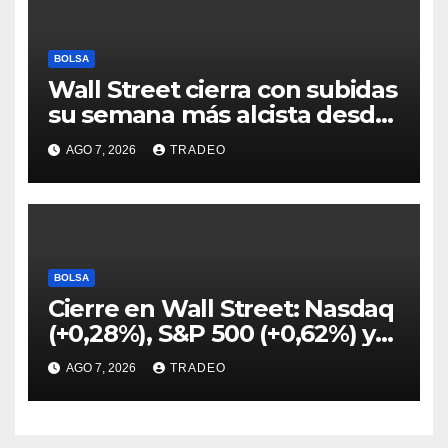
BOLSA
Wall Street cierra con subidas
su semana más alcista desde
abril
AGO 7, 2026
TRADEO
BOLSA
Cierre en Wall Street: Nasdaq
(+0,28%), S&P 500 (+0,62%) y
Nasdaq (+1,30%)
AGO 7, 2026
TRADEO