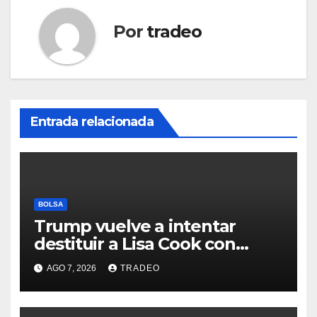
Por
tradeo
Entrada relacionada
BOLSA
Trump vuelve a intentar
destituir a Lisa Cook con
acusaciones de fraude
AGO 7, 2026
TRADEO
hipotecario