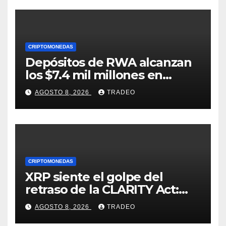
CRIPTOMONEDAS
Depósitos de RWA alcanzan
los $7.4 mil millones en
medio de la caída de DeFi
AGOSTO 8, 2026
TRADEO
CRIPTOMONEDAS
XRP siente el golpe del
retraso de la CLARITY Act:
¿Podrá mantenerse por
AGOSTO 8, 2026
TRADEO
encima de $1?