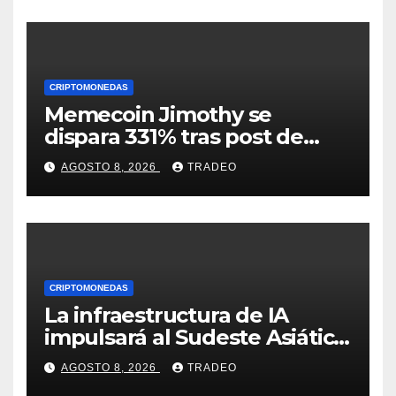
CRIPTOMONEDAS
Memecoin Jimothy se
dispara 331% tras post de
Elon Musk sobre un
AGOSTO 8, 2026
TRADEO
mapache
CRIPTOMONEDAS
La infraestructura de IA
impulsará al Sudeste Asiático,
destaca United Overseas
AGOSTO 8, 2026
TRADEO
Bank