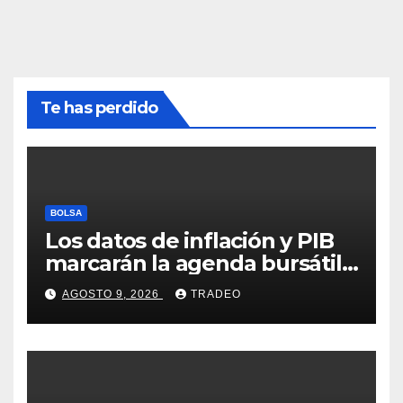
Te has perdido
BOLSA
Los datos de inflación y PIB
marcarán la agenda bursátil
de la próxima semana
AGOSTO 9, 2026
TRADEO