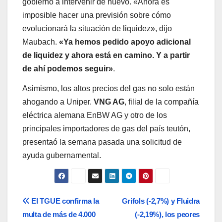
gobierno a intervenir de nuevo. «Ahora es
imposible hacer una previsión sobre cómo
evolucionará la situación de liquidez», dijo
Maubach.
«Ya hemos pedido apoyo adicional
de liquidez y ahora está en camino. Y a partir
de ahí podemos seguir»
.
Asimismo, los altos precios del gas no solo están
ahogando a Uniper.
VNG AG
, filial de la compañía
eléctrica alemana EnBW AG y otro de los
principales importadores de gas del país teutón,
presentaó la semana pasada una solicitud de
ayuda gubernamental.
Navegación
El TGUE confirma la
Grifols (-2,7%) y Fluidra
multa de más de 4.000
(-2,19%), los peores