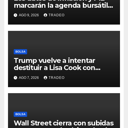
marcarán la agenda bursátil
de la próxima semana
AGO 9, 2026
TRADEO
BOLSA
Trump vuelve a intentar
destituir a Lisa Cook con
acusaciones de fraude
AGO 7, 2026
TRADEO
hipotecario
BOLSA
Wall Street cierra con subidas