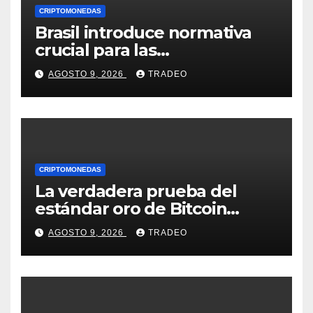
CRIPTOMONEDAS
Brasil introduce normativa
crucial para las
criptomonedas: ¿Llegó el fin
AGOSTO 9, 2026
TRADEO
de las transferencias
instantáneas?
CRIPTOMONEDAS
La verdadera prueba del
estándar oro de Bitcoin
apenas comienza en 2026
AGOSTO 9, 2026
TRADEO