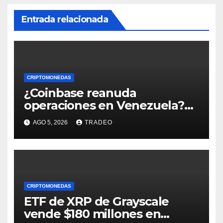
Entrada relacionada
CRIPTOMONEDAS
¿Coinbase reanuda
operaciones en Venezuela?
Post críptico enciende el
AGO 5, 2026
TRADEO
debate
CRIPTOMONEDAS
ETF de XRP de Grayscale
vende $180 millones en