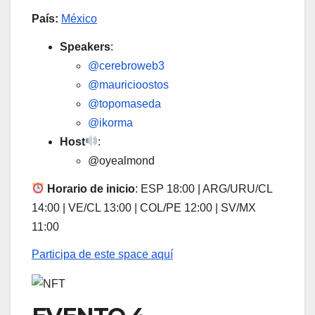
País:
México
Speakers
:
@cerebroweb3
@mauricioostos
@topomaseda
@ikorma
Host
:
@oyealmond
Horario de inicio
: ESP 18:00 | ARG/URU/CL
14:00 | VE/CL 13:00 | COL/PE 12:00 | SV/MX
11:00
Participa de este space aquí