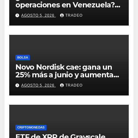
operaciones en Venezuela?
Post críptico enciende el
AGOSTO 5, 2026
TRADEO
debate
BOLSA
Novo Nordisk cae: gana un
25% más a junio y aumenta
previsiones, pero no
AGOSTO 5, 2026
TRADEO
convence
CRIPTOMONEDAS
ETF de XRP de Grayscale