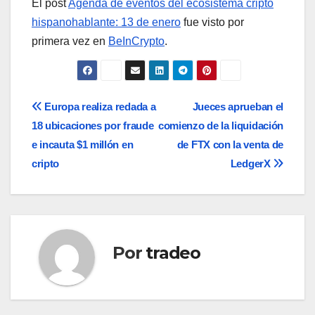
El post
Agenda de eventos del ecosistema cripto
hispanohablante: 13 de enero
fue visto por
primera vez en
BeInCrypto
.
Navegación
Europa realiza redada a
Jueces aprueban el
18 ubicaciones por fraude
comienzo de la liquidación
de
e incauta $1 millón en
de FTX con la venta de
entradas
cripto
LedgerX
Por
tradeo