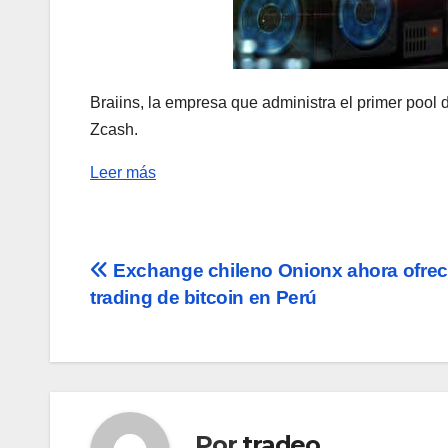
Braiins, la empresa que administra el primer pool d
Zcash.
Leer más
Navegación
Exchange chileno Onionx ahora ofre
trading de bitcoin en Perú
de
entradas
Por
tradeo