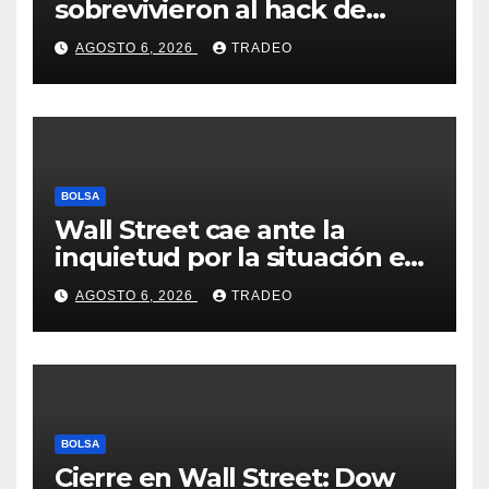
sobrevivieron al hack de
Coldcard? Un analista
AGOSTO 6, 2026
TRADEO
comparte consejos clave
BOLSA
Wall Street cae ante la
inquietud por la situación en
Ormuz
AGOSTO 6, 2026
TRADEO
BOLSA
Cierre en Wall Street: Dow