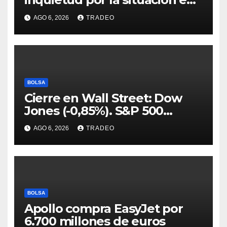
Ormuz
AGO 6, 2026
TRADEO
BOLSA
Cierre en Wall Street: Dow
Jones (-0,85%). S&P 500
(-0,18%) y Nasdaq (-0,06%)
AGO 6, 2026
TRADEO
BOLSA
Apollo compra EasyJet por
6.700 millones de euros