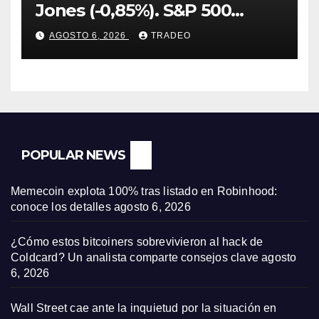
Jones (-0,85%). S&P 500
(-0,18%) y Nasdaq (-0,06%)
AGOSTO 6, 2026
TRADEO
POPULAR NEWS
Memecoin explota 100% tras listado en Robinhood:
conoce los detalles
agosto 6, 2026
¿Cómo estos bitcoiners sobrevivieron al hack de
Coldcard? Un analista comparte consejos clave
agosto
6, 2026
Wall Street cae ante la inquietud por la situación en