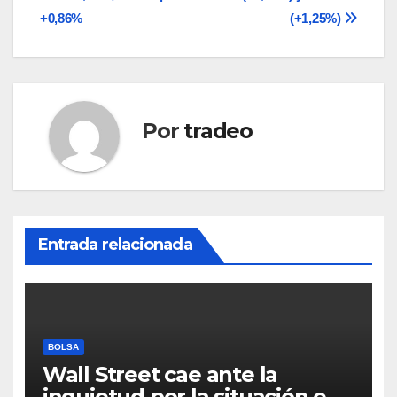
entradas
+0,86%
(+1,25%)
Por
tradeo
Entrada relacionada
BOLSA
Wall Street cae ante la
inquietud por la situación en