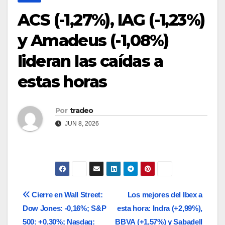
ACS (-1,27%), IAG (-1,23%)
y Amadeus (-1,08%)
lideran las caídas a
estas horas
Por
tradeo
JUN 8, 2026
Navegación
Cierre en Wall Street:
Los mejores del Ibex a
Dow Jones: -0,16%; S&P
esta hora: Indra (+2,99%),
de
500: +0,30%; Nasdaq:
BBVA (+1,57%) y Sabadell