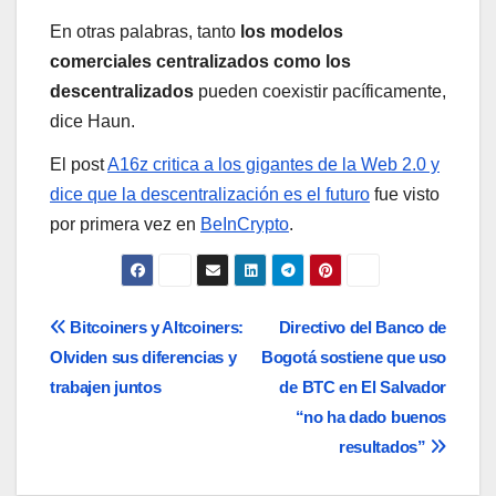
En otras palabras, tanto
los modelos
comerciales centralizados como los
descentralizados
pueden coexistir pacíficamente,
dice Haun.
El post
A16z critica a los gigantes de la Web 2.0 y
dice que la descentralización es el futuro
fue visto
por primera vez en
BeInCrypto
.
Navegación
Bitcoiners y Altcoiners:
Directivo del Banco de
Olviden sus diferencias y
Bogotá sostiene que uso
de
trabajen juntos
de BTC en El Salvador
entradas
“no ha dado buenos
resultados”