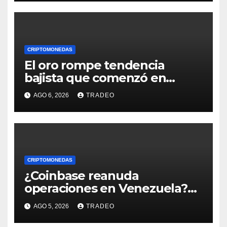
CRIPTOMONEDAS
El oro rompe tendencia
bajista que comenzó en
enero de 2026, ¿qué sigue?
AGO 6, 2026
TRADEO
CRIPTOMONEDAS
¿Coinbase reanuda
operaciones en Venezuela?
Post críptico enciende el
AGO 5, 2026
TRADEO
debate