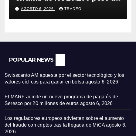
‘sell off’ de la tecnología
AGOSTO 6, 2026
TRADEO
POPULAR NEWS
Swisscanto AM apuesta por el sector tecnológico y los
valores cíclicos para ganar en bolsa
agosto 6, 2026
El MARF admite un nuevo programa de pagarés de
Seresco por 20 millones de euros
agosto 6, 2026
Los reguladores europeos advierten sobre el aumento
del fraude con criptos tras la llegada de MiCA
agosto 6,
2026