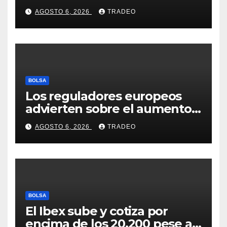
Seresco por 20 millones de
AGOSTO 6, 2026
TRADEO
euros
BOLSA
Los reguladores europeos
advierten sobre el aumento
del fraude con criptos tras la
AGOSTO 6, 2026
TRADEO
llegada de MiCA
BOLSA
El Ibex sube y cotiza por
encima de los 20.200 pese al