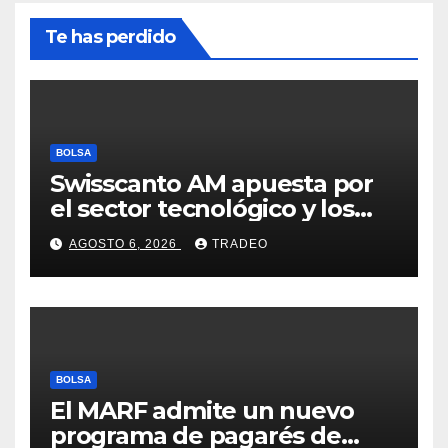
Te has perdido
BOLSA
Swisscanto AM apuesta por
el sector tecnológico y los
valores cíclicos para ganar en
AGOSTO 6, 2026
TRADEO
bolsa
BOLSA
El MARF admite un nuevo
programa de pagarés de