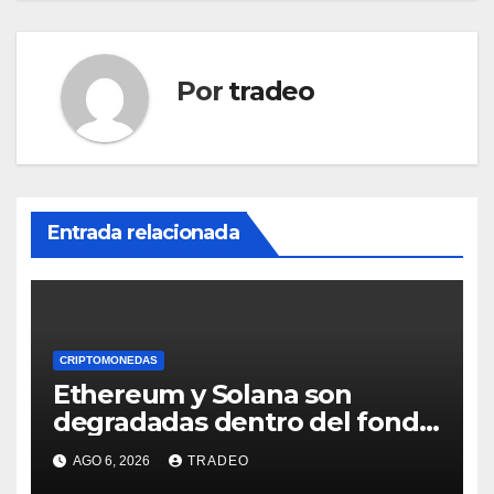
Por
tradeo
Entrada relacionada
CRIPTOMONEDAS
Ethereum y Solana son
degradadas dentro del fondo
de Grayscale
AGO 6, 2026
TRADEO