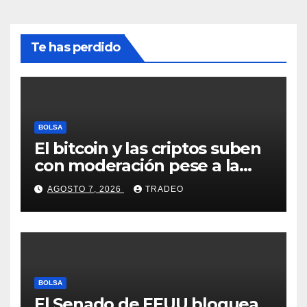
Te has perdido
BOLSA
El bitcoin y las criptos suben
con moderación pese a la
incertidumbre en Oriente
AGOSTO 7, 2026
TRADEO
Medio
BOLSA
El Senado de EEUU bloquea