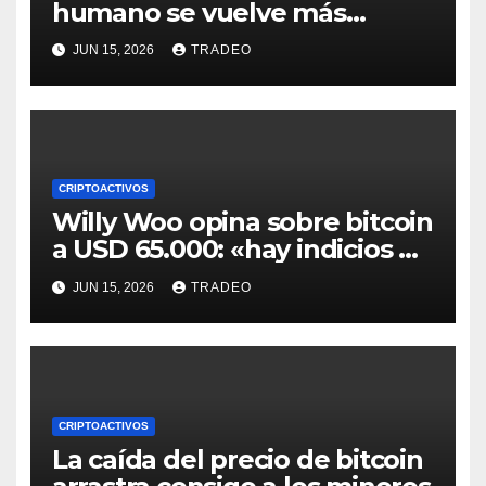
humano se vuelve más
valioso a medida que crece la
JUN 15, 2026
TRADEO
IA
CRIPTOACTIVOS
Willy Woo opina sobre bitcoin
a USD 65.000: «hay indicios de
posible divergencia alcista»
JUN 15, 2026
TRADEO
CRIPTOACTIVOS
La caída del precio de bitcoin