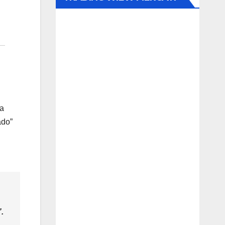
 a
ado”
.