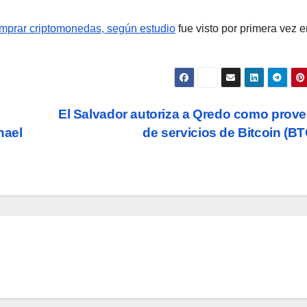
omprar criptomonedas, según estudio
fue visto por primera vez e
El Salvador autoriza a Qredo como prov
hael
de servicios de Bitcoin (B