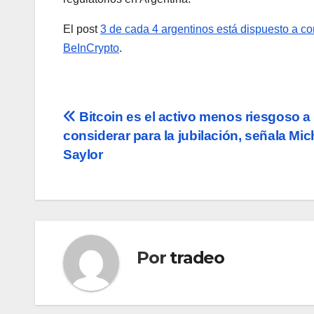
El post
3 de cada 4 argentinos está dispuesto a c
BeInCrypto
.
Navegación
Bitcoin es el activo menos riesgoso a
considerar para la jubilación, señala Mic
de
Saylor
entradas
Por
tradeo