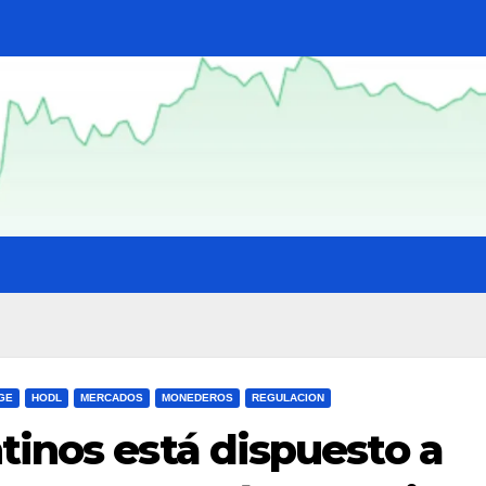
GE
HODL
MERCADOS
MONEDEROS
REGULACION
tinos está dispuesto a