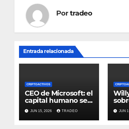
Por
tradeo
Entrada relacionada
CRIPTOACTIVOS
CRIPTOA
CEO de Microsoft: el
Will
capital humano se
sobr
vuelve más valioso
65.0
JUN 15, 2026
TRADEO
JUN 1
a medida que crece
de p
la IA
dive