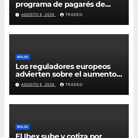
programa de pagarés de
Seresco por 20 millones de
AGOSTO 6, 2026
TRADEO
euros
BOLSA
Los reguladores europeos
advierten sobre el aumento
del fraude con criptos tras la
AGOSTO 6, 2026
TRADEO
llegada de MiCA
BOLSA
El Ibex sube y cotiza por