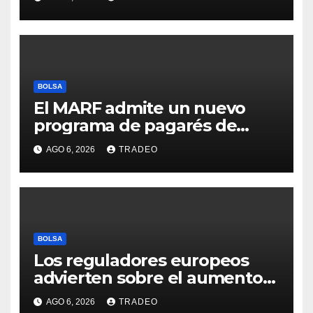
bolsa
BOLSA
El MARF admite un nuevo
programa de pagarés de
Seresco por 20 millones de
AGO 6, 2026
TRADEO
euros
BOLSA
Los reguladores europeos
advierten sobre el aumento
del fraude con criptos tras la
AGO 6, 2026
TRADEO
llegada de MiCA