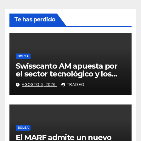
Te has perdido
BOLSA
Swisscanto AM apuesta por
el sector tecnológico y los
valores cíclicos para ganar en
AGOSTO 6, 2026
TRADEO
bolsa
BOLSA
El MARF admite un nuevo