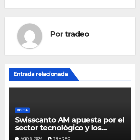
Por
tradeo
Entrada relacionada
BOLSA
Swisscanto AM apuesta por el
sector tecnológico y los
valores cíclicos para ganar en
AGO 6, 2026
TRADEO