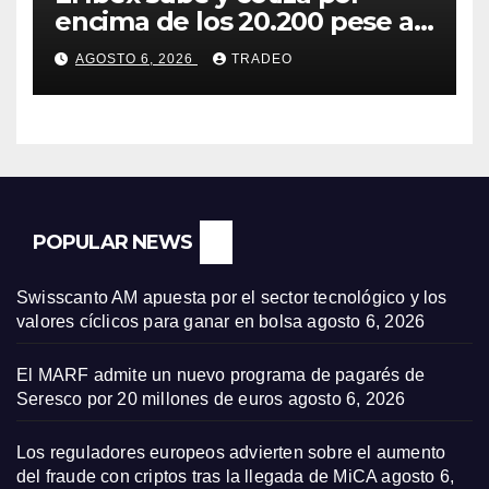
encima de los 20.200 pese al
‘sell off’ de la tecnología
AGOSTO 6, 2026
TRADEO
POPULAR NEWS
Swisscanto AM apuesta por el sector tecnológico y los
valores cíclicos para ganar en bolsa
agosto 6, 2026
El MARF admite un nuevo programa de pagarés de
Seresco por 20 millones de euros
agosto 6, 2026
Los reguladores europeos advierten sobre el aumento
del fraude con criptos tras la llegada de MiCA
agosto 6,