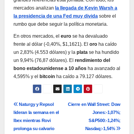
mercados analizan
la llegada de Kevin Warsh a
la presidencia de una Fed muy divida
sobre el
rumbo que debe seguir la política monetaria.
En otros mercados, el
euro
se ha devaluado
frente al dólar (-0,40%, $1,1621). El
oro
ha caído
un 2,83% (4.553 dólares) y la
plata
se ha hundido
un 9,94% (76,87 dólares). El
rendimiento del
bono estadounidense a 10 años
ha avanzado al
4,595% y el
bitcoin
ha caído a 79.127 dólares.
Navegación
Naturgy y Repsol
Cierre en Wall Street: Dow
lideran la semana en el
Jones:-1,07%;
de
Ibex mientras Rovi
S&P500:-1,24%;
entradas
prolonga su calvario
Nasdaq:-1,54%