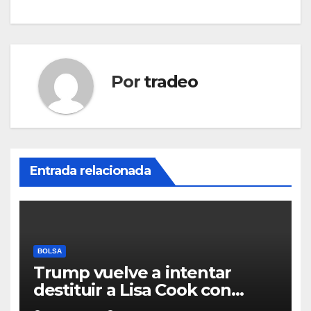
Por
tradeo
Entrada relacionada
BOLSA
Trump vuelve a intentar
destituir a Lisa Cook con
acusaciones de fraude