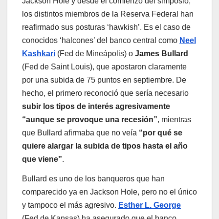
Jackson Hole y desde el comienzo del simposio,
los distintos miembros de la Reserva Federal han
reafirmado sus posturas ‘hawkish’. Es el caso de
conocidos ‘halcones’ del banco central como
Neel
Kashkari
(Fed de Mineápolis) o
James Bullard
(Fed de Saint Louis), que apostaron claramente
por una subida de 75 puntos en septiembre. De
hecho, el primero reconoció que sería necesario
subir los tipos de interés agresivamente
“aunque se provoque una recesión”
, mientras
que Bullard afirmaba que no veía
“por qué se
quiere alargar la subida de tipos hasta el año
que viene”
.
Bullard es uno de los banqueros que han
comparecido ya en Jackson Hole, pero no el único
y tampoco el más agresivo.
Esther L. George
(Fed de Kansas) ha asegurado que el banco