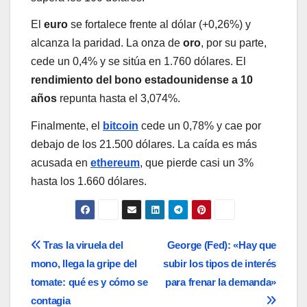
El
euro
se fortalece frente al dólar (+0,26%) y
alcanza la paridad. La onza de
oro
, por su parte,
cede un 0,4% y se sitúa en 1.760 dólares. El
rendimiento del bono estadounidense a 10
años
repunta hasta el 3,074%.
Finalmente, el
bitcoin
cede un 0,78% y cae por
debajo de los 21.500 dólares. La caída es más
acusada en
ethereum
, que pierde casi un 3%
hasta los 1.660 dólares.
Navegación
Tras la viruela del
George (Fed): «Hay que
mono, llega la gripe del
subir los tipos de interés
de
tomate: qué es y cómo se
para frenar la demanda»
entradas
contagia