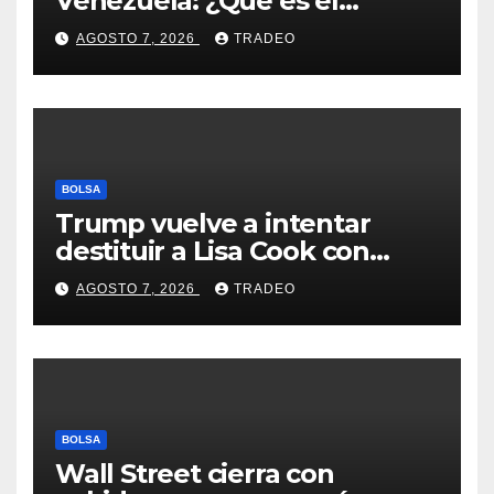
Venezuela: ¿Qué es el
fenómeno “Rockets and
AGOSTO 7, 2026
TRADEO
Feathers”?
BOLSA
Trump vuelve a intentar
destituir a Lisa Cook con
acusaciones de fraude
AGOSTO 7, 2026
TRADEO
hipotecario
BOLSA
Wall Street cierra con