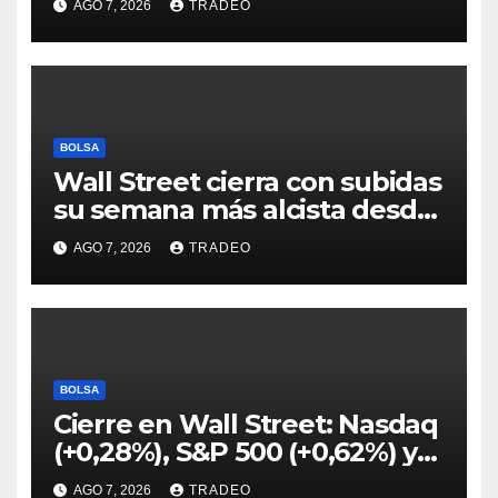
AGO 7, 2026
TRADEO
hipotecario
BOLSA
Wall Street cierra con subidas
su semana más alcista desde
abril
AGO 7, 2026
TRADEO
BOLSA
Cierre en Wall Street: Nasdaq
(+0,28%), S&P 500 (+0,62%) y
Nasdaq (+1,30%)
AGO 7, 2026
TRADEO