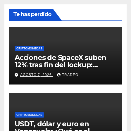
Te has perdido
CRIPTOMONEDAS
Acciones de SpaceX suben
12% tras fin del lockup:
¿Hasta dónde podrían llegar
AGOSTO 7, 2026
TRADEO
en agosto?
CRIPTOMONEDAS
USDT, dólar y euro en