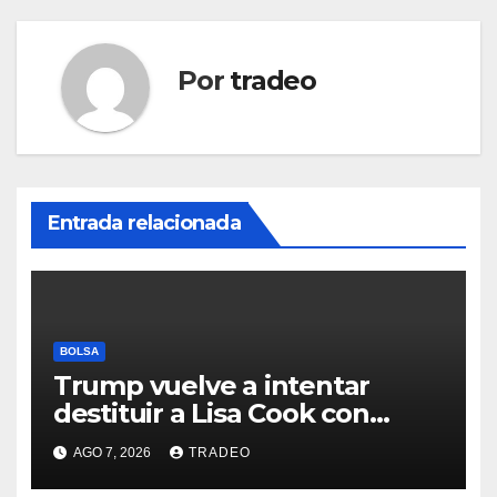
Por
tradeo
Entrada relacionada
BOLSA
Trump vuelve a intentar
destituir a Lisa Cook con
acusaciones de fraude
AGO 7, 2026
TRADEO
hipotecario