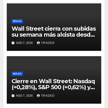
BOLSA
Wall Street cierra con subidas
su semana más alcista desde
abril
AGO 7, 2026
TRADEO
BOLSA
Cierre en Wall Street: Nasdaq
(+0,28%), S&P 500 (+0,62%) y
Nasdaq (+1,30%)
AGO 7, 2026
TRADEO