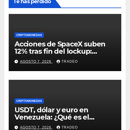
Te has perdido
CRIPTOMONEDAS
Acciones de SpaceX suben
12% tras fin del lockup:
¿Hasta dónde podrían llegar
AGOSTO 7, 2026
TRADEO
en agosto?
CRIPTOMONEDAS
USDT, dólar y euro en
Venezuela: ¿Qué es el
fenómeno “Rockets and
AGOSTO 7, 2026
TRADEO