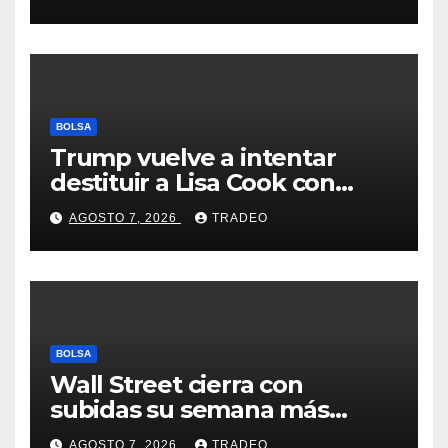
Feathers”?
BOLSA
Trump vuelve a intentar
destituir a Lisa Cook con
acusaciones de fraude
AGOSTO 7, 2026
TRADEO
hipotecario
BOLSA
Wall Street cierra con
subidas su semana más
alcista desde abril
AGOSTO 7, 2026
TRADEO