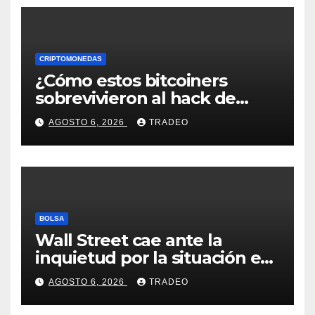
CRIPTOMONEDAS
¿Cómo estos bitcoiners
sobrevivieron al hack de
Coldcard? Un analista
AGOSTO 6, 2026
TRADEO
comparte consejos clave
BOLSA
Wall Street cae ante la
inquietud por la situación en
Ormuz
AGOSTO 6, 2026
TRADEO