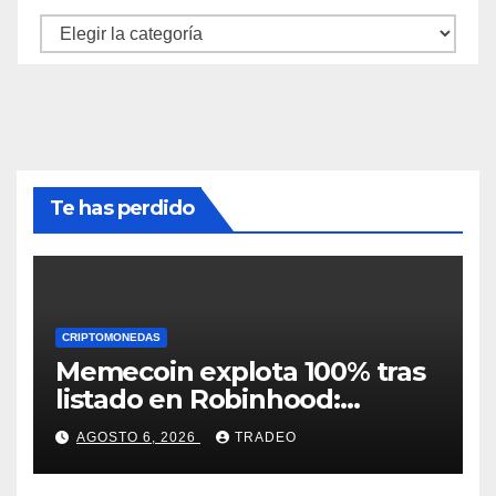
Categorías
Te has perdido
CRIPTOMONEDAS
Memecoin explota 100% tras
listado en Robinhood:
conoce los detalles
AGOSTO 6, 2026
TRADEO