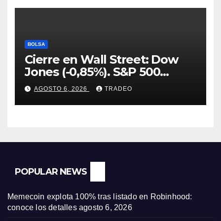
BOLSA
Cierre en Wall Street: Dow
Jones (-0,85%). S&P 500
(-0,18%) y Nasdaq (-0,06%)
AGOSTO 6, 2026
TRADEO
POPULAR NEWS
Memecoin explota 100% tras listado en Robinhood:
conoce los detalles
agosto 6, 2026