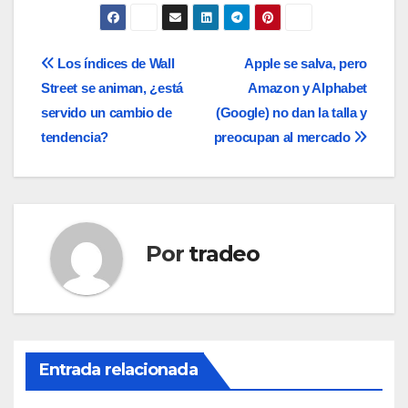
Navegación
Los índices de Wall
Apple se salva, pero
Street se animan, ¿está
Amazon y Alphabet
de
servido un cambio de
(Google) no dan la talla y
entradas
tendencia?
preocupan al mercado
Por
tradeo
Entrada relacionada