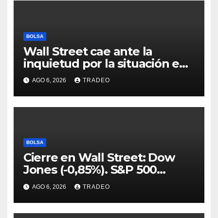
BOLSA
Wall Street cae ante la
inquietud por la situación en
Ormuz
AGO 6, 2026
TRADEO
BOLSA
Cierre en Wall Street: Dow
Jones (-0,85%). S&P 500
(-0,18%) y Nasdaq (-0,06%)
AGO 6, 2026
TRADEO