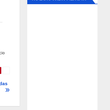
cio
nidas