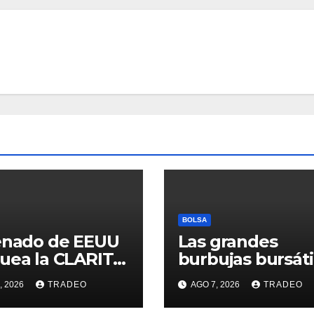
BOLSA
enado de EEUU
Las grandes
uea la CLARITY
burbujas bursáti
y su aprobación
, 2026
TRADEO
AGO 7, 2026
TRADEO
026 peligra