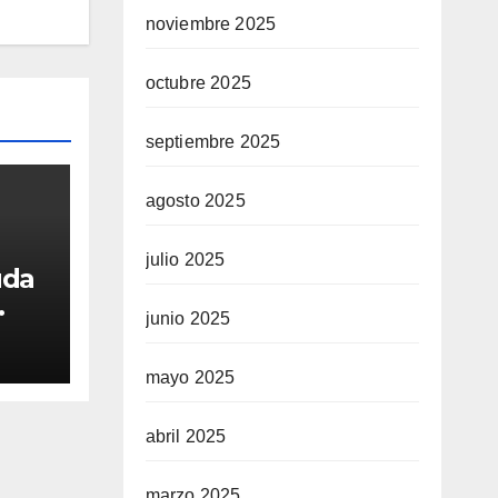
noviembre 2025
octubre 2025
septiembre 2025
agosto 2025
julio 2025
uda
junio 2025
t
e el
mayo 2025
abril 2025
marzo 2025