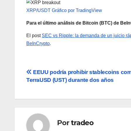
XRP/USDT Gráfico por TradingView
Para el último análisis de Bitcoin (BTC) de BeI
El post
SEC vs Ripple: la demanda de un juicio rá
BeInCrypto
.
Navegación
EEUU podría prohibir stablecoins co
TerraUSD (UST) durante dos años
de
entradas
Por
tradeo