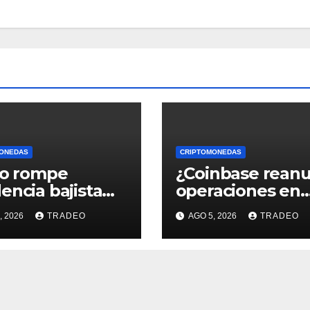
ONEDAS
CRIPTOMONEDAS
ro rompe
¿Coinbase rean
encia bajista
operaciones en
 comenzó en
Venezuela? Pos
, 2026
TRADEO
AGO 5, 2026
TRADEO
o de 2026,
críptico enciend
 sigue?
debate