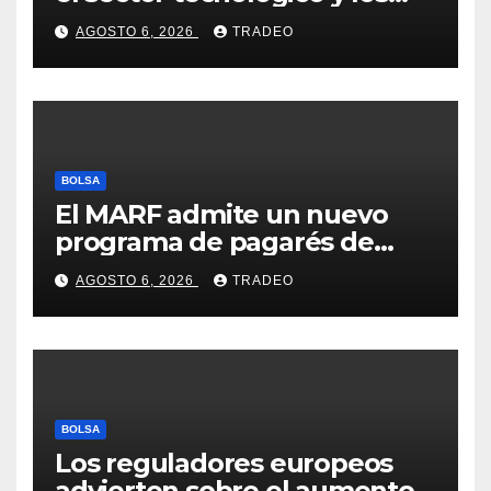
valores cíclicos para ganar en
AGOSTO 6, 2026
TRADEO
bolsa
BOLSA
El MARF admite un nuevo
programa de pagarés de
Seresco por 20 millones de
AGOSTO 6, 2026
TRADEO
euros
BOLSA
Los reguladores europeos
advierten sobre el aumento