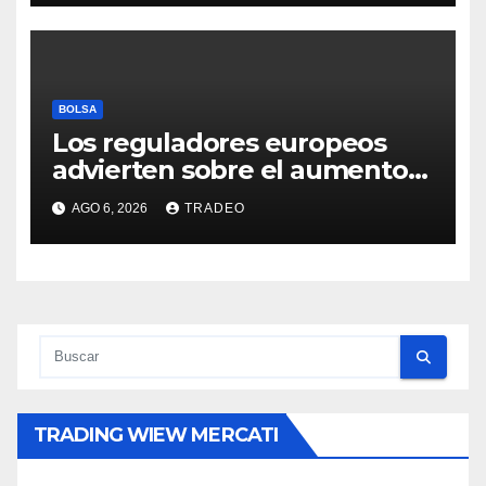
BOLSA
Los reguladores europeos
advierten sobre el aumento
del fraude con criptos tras la
AGO 6, 2026
TRADEO
llegada de MiCA
TRADING WIEW MERCATI