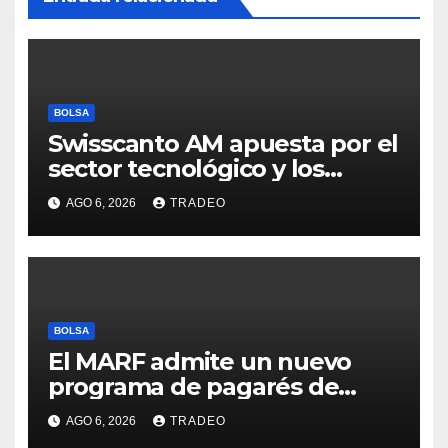
BOLSA
Swisscanto AM apuesta por el
sector tecnológico y los
valores cíclicos para ganar en
AGO 6, 2026
TRADEO
bolsa
BOLSA
El MARF admite un nuevo
programa de pagarés de
Seresco por 20 millones de
AGO 6, 2026
TRADEO
euros