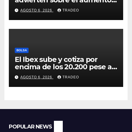
del fraude con criptos tras la
AGOSTO 6, 2026
TRADEO
llegada de MiCA
BOLSA
El Ibex sube y cotiza por
encima de los 20.200 pese al
‘sell off’ de la tecnología
AGOSTO 6, 2026
TRADEO
POPULAR NEWS