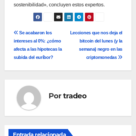
sostenibilidad», concluyen estos expertos.
Navegación
Se acabaron los
Lecciones que nos deja el
intereses al 0%: ¿cómo
bitcoin del lunes (y la
de
afecta a las hipotecas la
semana) negro en las
entradas
subida del euríbor?
criptomonedas
Por
tradeo
Entrada relacionada