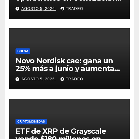
Post críptico enciende el
AGOSTO 5, 2026
TRADEO
debate
BOLSA
Novo Nordisk cae: gana un
25% más a junio y aumenta
previsiones, pero no
AGOSTO 5, 2026
TRADEO
convence
CRIPTOMONEDAS
ETF de XRP de Grayscale
vende $180 millones en