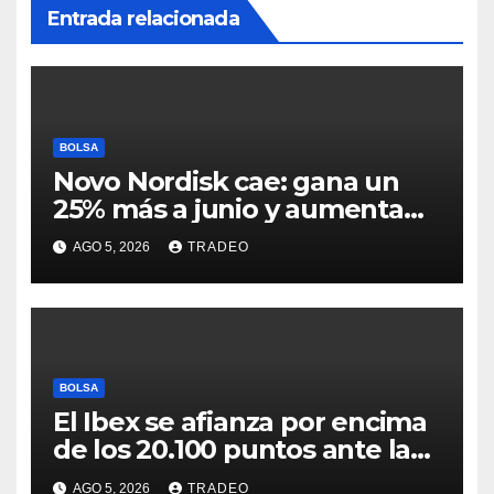
Entrada relacionada
BOLSA
Novo Nordisk cae: gana un
25% más a junio y aumenta
previsiones, pero no
AGO 5, 2026
TRADEO
convence
BOLSA
El Ibex se afianza por encima
de los 20.100 puntos ante las
esperanzas sobre Ormuz
AGO 5, 2026
TRADEO