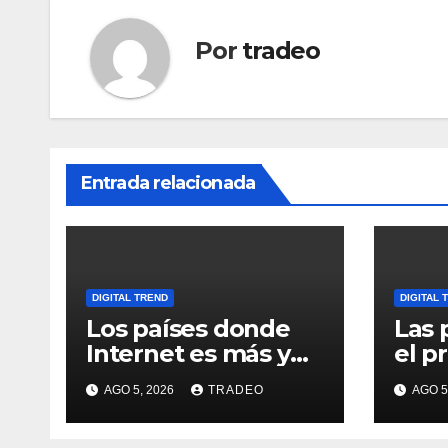
Por
tradeo
Entrada relacionada
DIGITAL TREND
DIGITAL 
Los países donde
Las 
Internet es más y
el p
menos asequible
cabe
AGO 5, 2026
TRADEO
AGO 5
usua