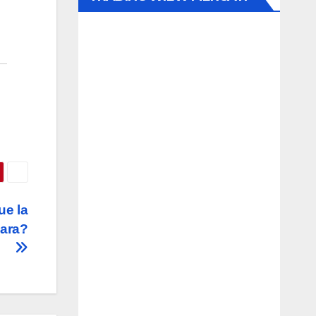
ue la
cara?