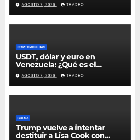
¿Hasta dónde podrían llegar
AGOSTO 7, 2026
TRADEO
en agosto?
CRIPTOMONEDAS
USDT, dólar y euro en
Venezuela: ¿Qué es el
fenómeno “Rockets and
AGOSTO 7, 2026
TRADEO
Feathers”?
BOLSA
Trump vuelve a intentar
destituir a Lisa Cook con