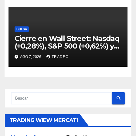
BOLSA
Cierre en Wall Street: Nasdaq
(+0,28%), S&P 500 (+0,62%) y
Nasdaq (+1,30%)
AGO 7, 2026
TRADEO
TRADING WIEW MERCATI