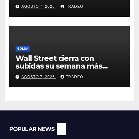
acusaciones de fraude
AGOSTO 7, 2026
TRADEO
hipotecario
BOLSA
Wall Street cierra con
subidas su semana más
alcista desde abril
AGOSTO 7, 2026
TRADEO
POPULAR NEWS