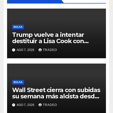
BOLSA
Trump vuelve a intentar
destituir a Lisa Cook con
acusaciones de fraude
AGO 7, 2026
TRADEO
hipotecario
BOLSA
Wall Street cierra con subidas
su semana más alcista desde
abril
AGO 7, 2026
TRADEO