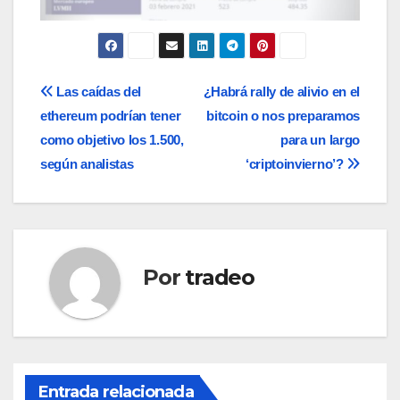
Navegación
Las caídas del
¿Habrá rally de alivio en el
ethereum podrían tener
bitcoin o nos preparamos
de
como objetivo los 1.500,
para un largo
entradas
según analistas
‘criptoinvierno’?
Por
tradeo
Entrada relacionada