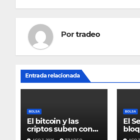
entradas
Por
tradeo
Entrada relacionada
BOLSA
BOLSA
El bitcoin y las
El S
criptos suben con
bloq
moderación pese a
Act 