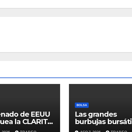
BOLSA
enado de EEUU
Las grandes
uea la CLARITY
burbujas bursáti
y su aprobación