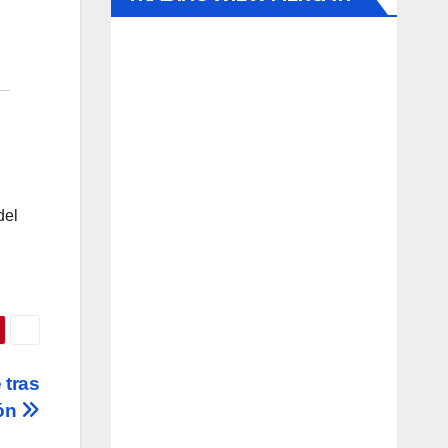
del
 tras
ión