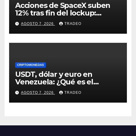
Acciones de SpaceX suben
12% tras fin del lockup:
¿Hasta dónde podrían llegar
AGOSTO 7, 2026
TRADEO
en agosto?
CRIPTOMONEDAS
USDT, dólar y euro en
Venezuela: ¿Qué es el
fenómeno “Rockets and
AGOSTO 7, 2026
TRADEO
Feathers”?