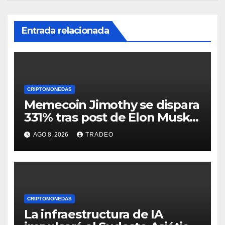
Entrada relacionada
CRIPTOMONEDAS
Memecoin Jimothy se dispara
331% tras post de Elon Musk
sobre un mapache
AGO 8, 2026
TRADEO
CRIPTOMONEDAS
La infraestructura de IA