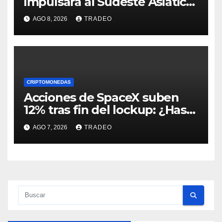
impulsará al Sudeste Asiático,
destaca United Overseas
AGO 8, 2026
TRADEO
Bank
CRIPTOMONEDAS
Acciones de SpaceX suben
12% tras fin del lockup: ¿Hasta
dónde podrían llegar en
AGO 7, 2026
TRADEO
agosto?