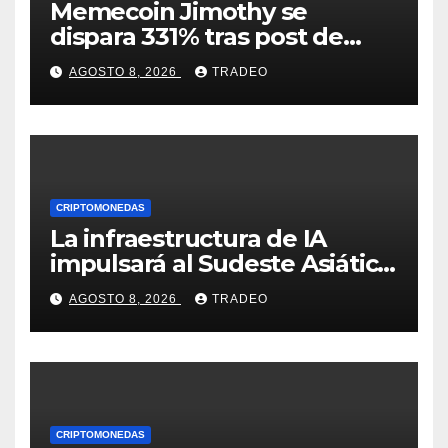
Memecoin Jimothy se
dispara 331% tras post de
Elon Musk sobre un
AGOSTO 8, 2026
TRADEO
mapache
CRIPTOMONEDAS
La infraestructura de IA
impulsará al Sudeste Asiático,
destaca United Overseas
AGOSTO 8, 2026
TRADEO
Bank
CRIPTOMONEDAS