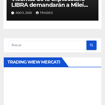
LIBRA demandarán a Milei
por daños y perjuicios
AGO 5, 2026
TRADEO
TRADING WIEW MERCATI