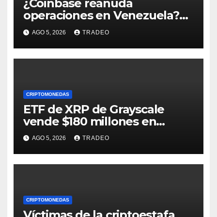
¿Coinbase reanuda
operaciones en Venezuela?
Post críptico enciende el
AGO 5, 2026
TRADEO
debate
CRIPTOMONEDAS
ETF de XRP de Grayscale
vende $180 millones en
tokens tras grandes pérdidas
AGO 5, 2026
TRADEO
CRIPTOMONEDAS
Víctimas de la criptoestafa