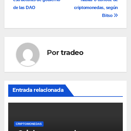
entradas
de las DAO
criptomonedas, según
Bitso
Por
tradeo
Entrada relacionada
CRIPTOMONEDAS