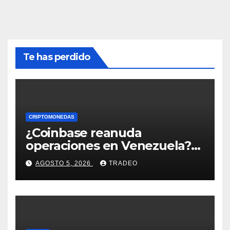
Te has perdido
CRIPTOMONEDAS
¿Coinbase reanuda
operaciones en Venezuela?
Post críptico enciende el
AGOSTO 5, 2026
TRADEO
debate