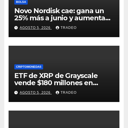
BOLSA
Novo Nordisk cae: gana un
25% más a junio y aumenta
previsiones, pero no
AGOSTO 5, 2026
TRADEO
convence
CRIPTOMONEDAS
ETF de XRP de Grayscale
vende $180 millones en
tokens tras grandes pérdidas
AGOSTO 5, 2026
TRADEO