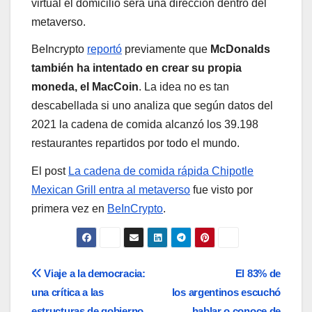
virtual el domicilio será una dirección dentro del
metaverso.
BeIncrypto
reportó
previamente que
McDonalds
también ha intentado en crear su propia
moneda, el MacCoin
. La idea no es tan
descabellada si uno analiza que según datos del
2021 la cadena de comida alcanzó los 39.198
restaurantes repartidos por todo el mundo.
El post
La cadena de comida rápida Chipotle
Mexican Grill entra al metaverso
fue visto por
primera vez en
BeInCrypto
.
Navegación
Viaje a la democracia:
El 83% de
una crítica a las
los argentinos escuchó
de
estructuras de gobierno
hablar o conoce de