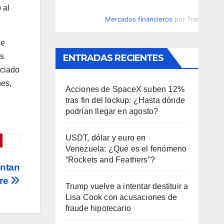
 al
Mercados financieros
por TradingVie
de
os
ENTRADAS RECIENTES
ociado
nes,
Acciones de SpaceX suben 12%
tras fin del lockup: ¿Hasta dónde
podrían llegar en agosto?
USDT, dólar y euro en
Venezuela: ¿Qué es el fenómeno
“Rockets and Feathers”?
antan
bre
Trump vuelve a intentar destituir a
Lisa Cook con acusaciones de
fraude hipotecario