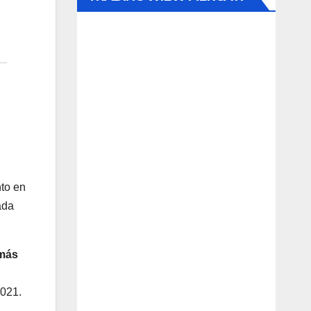
nto en
ada
 más
2021.