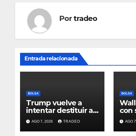
Por
tradeo
Entrada relacionada
BOLSA
BOLSA
Trump vuelve a
Wall
intentar destituir a
con 
Lisa Cook con
sema
AGO 7, 2026
TRADEO
AGO 7
acusaciones de
desd
fraude hipotecario