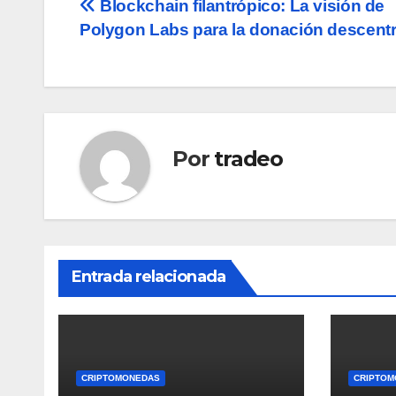
Navegación
Blockchain filantrópico: La visión de
Polygon Labs para la donación descentr
de
entradas
Por
tradeo
Entrada relacionada
CRIPTOMONEDAS
CRIPTOM