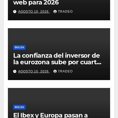
web para 2026
AGOSTO 10, 2026
TRADEO
BOLSA
La confianza del inversor de
la eurozona sube por cuarto
mes y se vuelve positiva en
AGOSTO 10, 2026
TRADEO
agosto
BOLSA
El Ibex y Europa pasan a