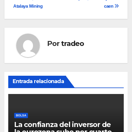
entradas
Atalaya Mining
caen
Por
tradeo
Entrada relacionada
BOLSA
La confianza del inversor de
la eurozona sube por cuarto