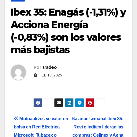
Ibex 35: Enagás (-1,31%) y
Acciona Energía
(-0,83%) son los valores
más bajistas
Por
tradeo
FEB 18, 2025
Navegación
Mutuactivos ve valor en
Balance semanal Ibex 35:
bolsa en Red Eléctrica,
Rovi e Inditex lideran las
de
Microsoft, Tubacex o
compras; Cellnex y Aena