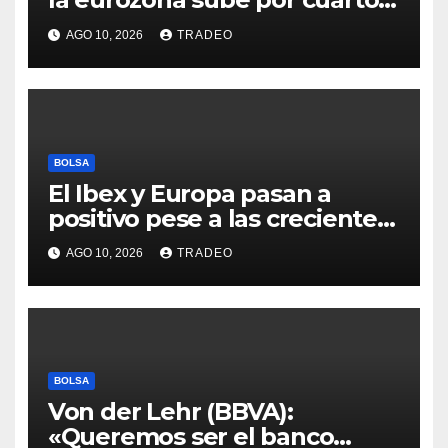
mes y se vuelve positiva en
AGO 10, 2026
TRADEO
agosto
BOLSA
El Ibex y Europa pasan a
positivo pese a las crecientes
dudas sobre Oriente Medio
AGO 10, 2026
TRADEO
BOLSA
Von der Lehr (BBVA):
«Queremos ser el banco