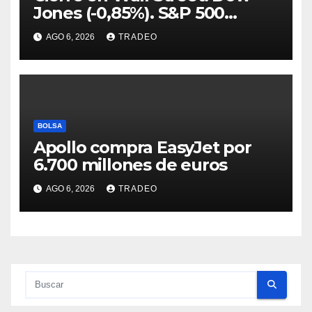
Jones (-0,85%). S&P 500
(-0,18%) y Nasdaq (-0,06%)
AGO 6, 2026
TRADEO
BOLSA
Apollo compra EasyJet por
6.700 millones de euros
AGO 6, 2026
TRADEO