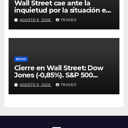
Wall Street cae ante la
inquietud por la situación en
Ormuz
AGOSTO 6, 2026
TRADEO
BOLSA
Cierre en Wall Street: Dow
Jones (-0,85%). S&P 500
(-0,18%) y Nasdaq (-0,06%)
AGOSTO 6, 2026
TRADEO