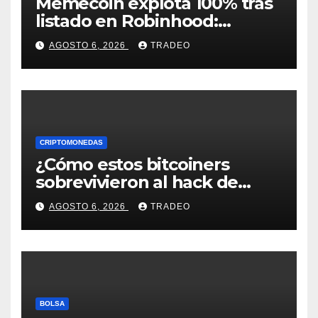
Memecoin explota 100% tras
listado en Robinhood:
conoce los detalles
AGOSTO 6, 2026
TRADEO
CRIPTOMONEDAS
¿Cómo estos bitcoiners
sobrevivieron al hack de
Coldcard? Un analista
AGOSTO 6, 2026
TRADEO
comparte consejos clave
BOLSA