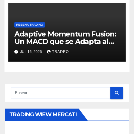
RESEÑA TRADING
Adaptive Momentum Fusion:
Un MACD que se Adapta al
Mercado
JUL 16, 2026
TRADEO
TRADING WIEW MERCATI