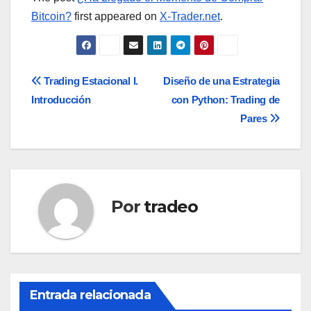
Bitcoin?
first appeared on
X-Trader.net
.
Navegación
Trading Estacional I.
Diseño de una Estrategia
Introducción
con Python: Trading de
de
Pares
entradas
Por
tradeo
Entrada relacionada