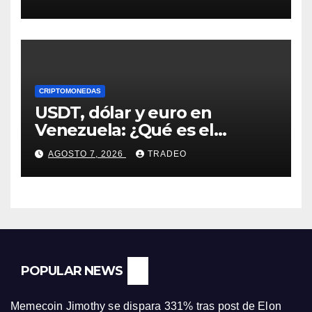
en agosto?
CRIPTOMONEDAS
USDT, dólar y euro en
Venezuela: ¿Qué es el
fenómeno “Rockets and
AGOSTO 7, 2026
TRADEO
Feathers”?
POPULAR NEWS
Memecoin Jimothy se dispara 331% tras post de Elon