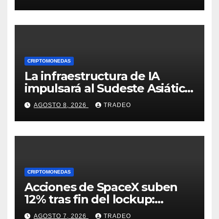
mapache
CRIPTOMONEDAS
La infraestructura de IA
impulsará al Sudeste Asiático,
destaca United Overseas
AGOSTO 8, 2026
TRADEO
Bank
CRIPTOMONEDAS
Acciones de SpaceX suben
12% tras fin del lockup:
¿Hasta dónde podrían llegar
AGOSTO 7, 2026
TRADEO