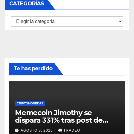
CATEGORÍAS
Categorías
Te has perdido
CRIPTOMONEDAS
Memecoin Jimothy se
dispara 331% tras post de
Elon Musk sobre un
AGOSTO 8, 2026
TRADEO