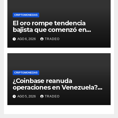
CRIPTOMONEDAS
El oro rompe tendencia
bajista que comenzó en
enero de 2026, ¿qué sigue?
AGO 6, 2026
TRADEO
CRIPTOMONEDAS
¿Coinbase reanuda
operaciones en Venezuela?
Post críptico enciende el
AGO 5, 2026
TRADEO
debate