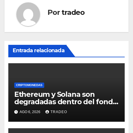
Por
tradeo
Entrada relacionada
CRIPTOMONEDAS
Ethereum y Solana son
degradadas dentro del fondo
de Grayscale
AGO 6, 2026
TRADEO