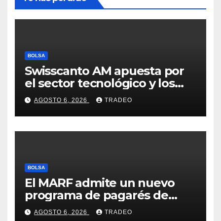
BOLSA
Swisscanto AM apuesta por
el sector tecnológico y los
valores cíclicos para ganar en
AGOSTO 6, 2026
TRADEO
bolsa
BOLSA
El MARF admite un nuevo
programa de pagarés de
Seresco por 20 millones de
AGOSTO 6, 2026
TRADEO
euros