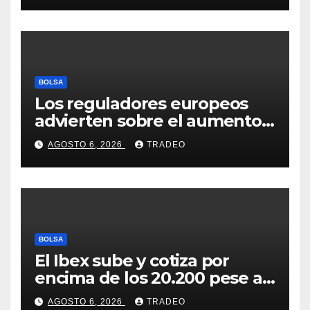
BOLSA
Los reguladores europeos
advierten sobre el aumento
del fraude con criptos tras la
AGOSTO 6, 2026
TRADEO
llegada de MiCA
BOLSA
El Ibex sube y cotiza por
encima de los 20.200 pese al
‘sell off’ de la tecnología
AGOSTO 6, 2026
TRADEO