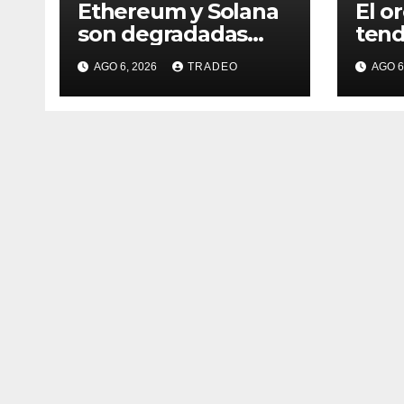
Ethereum y Solana
El o
son degradadas
tend
dentro del fondo de
que
AGO 6, 2026
TRADEO
AGO 6
Grayscale
ener
¿qué