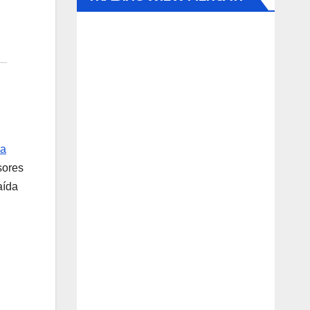
la
sores
aída