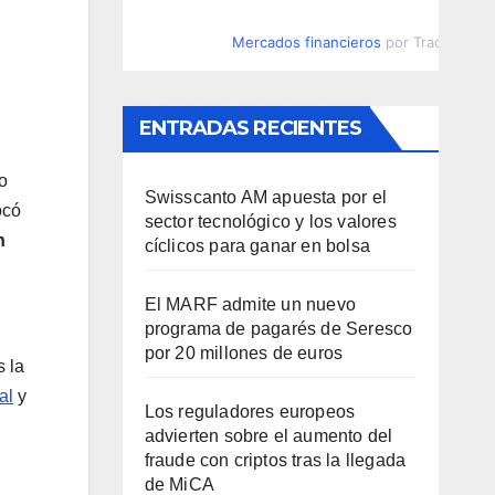
Mercados financieros
por TradingVie
ENTRADAS RECIENTES
o
Swisscanto AM apuesta por el
ocó
sector tecnológico y los valores
n
cíclicos para ganar en bolsa
El MARF admite un nuevo
programa de pagarés de Seresco
por 20 millones de euros
s la
al
y
Los reguladores europeos
advierten sobre el aumento del
fraude con criptos tras la llegada
de MiCA