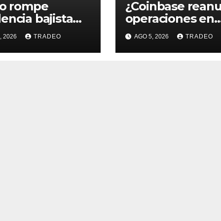
ro rompe
¿Coinbase rean
encia bajista
operaciones en
 comenzó en
Venezuela? Pos
, 2026
TRADEO
AGO 5, 2026
TRADEO
o de 2026,
críptico enciend
 sigue?
debate