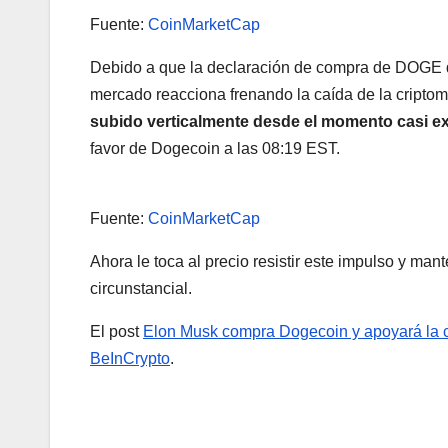
Fuente:
CoinMarketCap
Debido a que la declaración de compra de DOGE de
mercado reacciona frenando la caída de la cript
subido verticalmente desde el momento casi ex
favor de Dogecoin a las 08:19 EST.
Fuente:
CoinMarketCap
Ahora le toca al precio resistir este impulso y ma
circunstancial.
El post
Elon Musk compra Dogecoin y apoyará la 
BeInCrypto
.