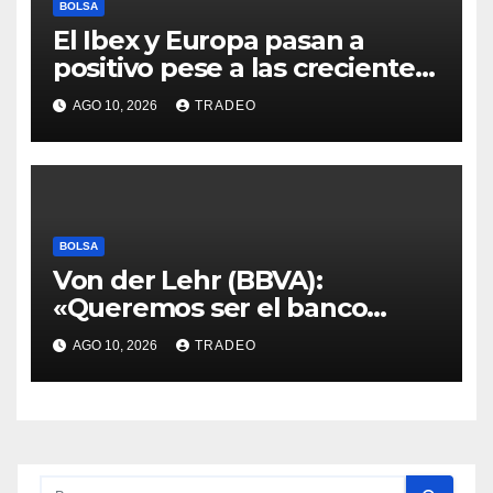
BOLSA
El Ibex y Europa pasan a
positivo pese a las crecientes
dudas sobre Oriente Medio
AGO 10, 2026
TRADEO
BOLSA
Von der Lehr (BBVA):
«Queremos ser el banco
principal de los clientes en
AGO 10, 2026
TRADEO
Alemania»