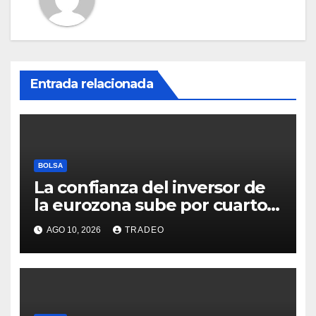
Entrada relacionada
BOLSA
La confianza del inversor de
la eurozona sube por cuarto
mes y se vuelve positiva en
AGO 10, 2026
TRADEO
agosto