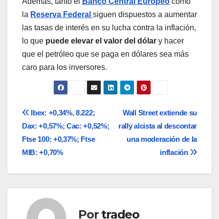
Además, tanto el
Banco Central Europeo
como
la
Reserva Federal
siguen dispuestos a aumentar
las tasas de interés en su lucha contra la inflación,
lo que
puede elevar el valor del dólar
y hacer
que el petróleo que se paga en dólares sea más
caro para los inversores.
Navegación
Ibex: +0,34%, 8.222;
Wall Street extiende su
Dax: +0,57%; Cac: +0,52%;
rally alcista al descontar
de
Ftse 100: +0,37%; Ftse
una moderación de la
entradas
MIB: +0,70%
inflación
Por
tradeo