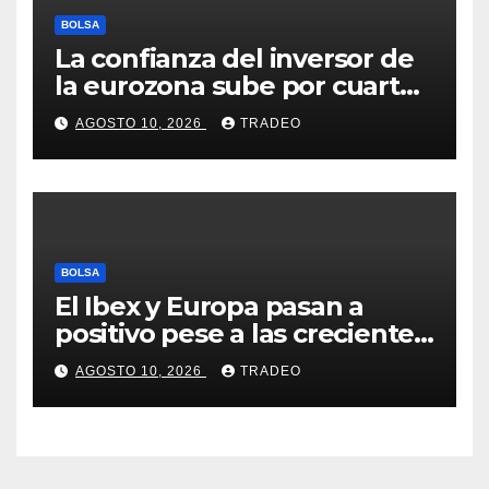
BOLSA
La confianza del inversor de
la eurozona sube por cuarto
mes y se vuelve positiva en
AGOSTO 10, 2026
TRADEO
agosto
BOLSA
El Ibex y Europa pasan a
positivo pese a las crecientes
dudas sobre Oriente Medio
AGOSTO 10, 2026
TRADEO