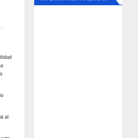
ilidad
La
es
do
l al