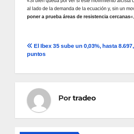
«Si bien queda por ver si este movimiento alcista 
al lado de la demanda de la ecuación y, sin un mov
poner a prueba áreas de resistencia cercanas
«
Navegación
El Ibex 35 sube un 0,03%, hasta 8.697
puntos
de
entradas
Por
tradeo