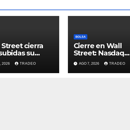
BOLSA
 Street cierra
Cierre en Wall
subidas su
Street: Nasdaq
na más alcista
(+0,28%), S&P 50
, 2026
TRADEO
AGO 7, 2026
TRADEO
e abril
(+0,62%) y Nasd
(+1,30%)