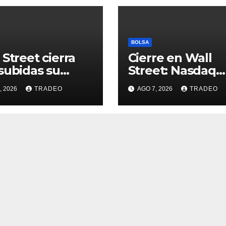
BOLSA
 Street cierra
Cierre en Wall
subidas su
Street: Nasdaq
na más alcista
(+0,28%), S&P 50
, 2026
TRADEO
AGO 7, 2026
TRADEO
e abril
(+0,62%) y Nasd
(+1,30%)