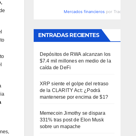
,
 de
Mercados financieros
por TradingVie
l
ENTRADAS RECIENTES
to
Depósitos de RWA alcanzan los
to
$7.4 mil millones en medio de la
l
caída de DeFi
XRP siente el golpe del retraso
a
de la CLARITY Act: ¿Podrá
ia
mantenerse por encima de $1?
a
Memecoin Jimothy se dispara
331% tras post de Elon Musk
sobre un mapache
ones,