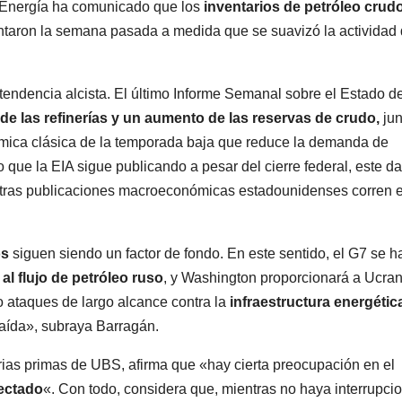
e Energía ha comunicado que los
inventarios de petróleo crudo
aron la semana pasada a medida que se suavizó la actividad
endencia alcista. El último Informe Semanal sobre el Estado de
 de las refinerías y un aumento de las reservas de crudo,
jun
mica clásica de la temporada baja que reduce la demanda de
que la EIA sigue publicando a pesar del cierre federal, este da
otras publicaciones macroeconómicas estadounidenses corren e
os
siguen siendo un factor de fondo. En este sentido, el G7 se h
al flujo de petróleo ruso
, y Washington proporcionará a Ucran
o ataques de largo alcance contra la
infraestructura energétic
 caída», subraya Barragán.
rias primas de UBS, afirma que «hay cierta preocupación en el
fectado
«. Con todo, considera que, mientras no haya interrupci