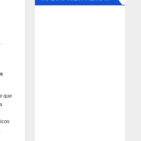
as
de que
a
ticos
.