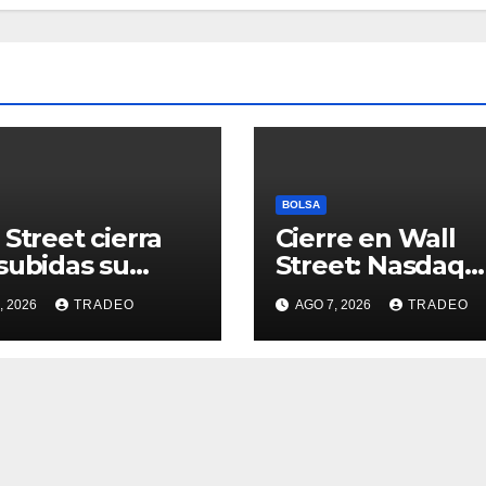
BOLSA
 Street cierra
Cierre en Wall
subidas su
Street: Nasdaq
na más alcista
(+0,28%), S&P 50
, 2026
TRADEO
AGO 7, 2026
TRADEO
e abril
(+0,62%) y Nasd
(+1,30%)