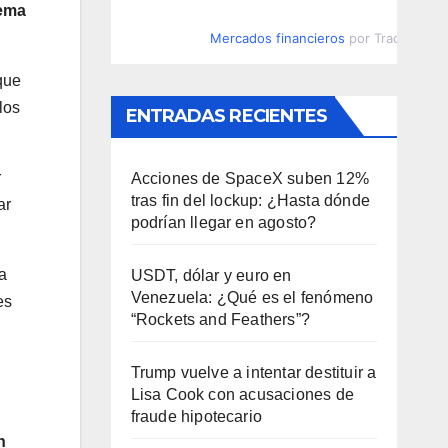
tema
Mercados financieros
por TradingVie
que
los
ENTRADAS RECIENTES
r
Acciones de SpaceX suben 12%
tras fin del lockup: ¿Hasta dónde
ar
podrían llegar en agosto?
ra
USDT, dólar y euro en
Venezuela: ¿Qué es el fenómeno
es
“Rockets and Feathers”?
Trump vuelve a intentar destituir a
Lisa Cook con acusaciones de
fraude hipotecario
n