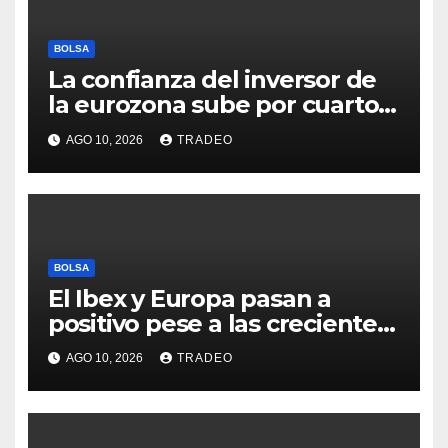
BOLSA
La confianza del inversor de
la eurozona sube por cuarto
mes y se vuelve positiva en
AGO 10, 2026
TRADEO
agosto
BOLSA
El Ibex y Europa pasan a
positivo pese a las crecientes
dudas sobre Oriente Medio
AGO 10, 2026
TRADEO