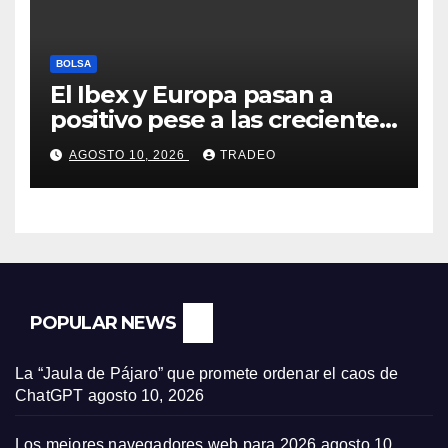
BOLSA
El Ibex y Europa pasan a
positivo pese a las crecientes
dudas sobre Oriente Medio
AGOSTO 10, 2026
TRADEO
POPULAR NEWS
La “Jaula de Pájaro” que promete ordenar el caos de
ChatGPT
agosto 10, 2026
Los mejores navegadores web para 2026
agosto 10,