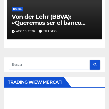
BOLSA
Von der Lehr (BBVA):
«Queremos ser el banco
principal de los clientes en
AGO 10, 2026
TRADEO
Alemania»
TRADING WIEW MERCATI