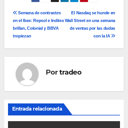
Navegación
Semana de contrastes
El Nasdaq se hunde en
en el Ibex: Repsol e Inditex
Wall Street en una semana
de
brillan, Colonial y BBVA
de ventas por las dudas
entradas
tropiezan
con la IA
Por
tradeo
Entrada relacionada