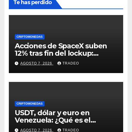
Te has perdido
CRIPTOMONEDAS
Acciones de SpaceX suben
12% tras fin del lockup:
¿Hasta dónde podrían llegar
AGOSTO 7, 2026
TRADEO
en agosto?
CRIPTOMONEDAS
USDT, dólar y euro en
Venezuela: ¿Qué es el
fenómeno “Rockets and
AGOSTO 7, 2026
TRADEO