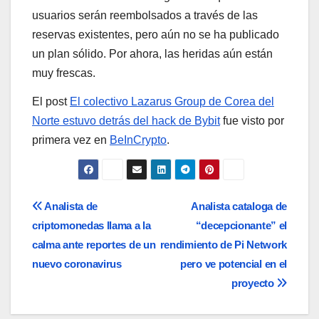
usuarios serán reembolsados a través de las
reservas existentes, pero aún no se ha publicado
un plan sólido. Por ahora, las heridas aún están
muy frescas.
El post
El colectivo Lazarus Group de Corea del
Norte estuvo detrás del hack de Bybit
fue visto por
primera vez en
BeInCrypto
.
Navegación
Analista de
Analista cataloga de
criptomonedas llama a la
“decepcionante” el
de
calma ante reportes de un
rendimiento de Pi Network
entradas
nuevo coronavirus
pero ve potencial en el
proyecto