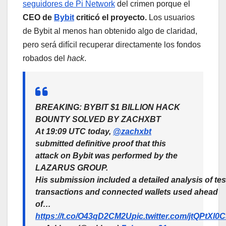
seguidores de Pi Network
del crimen porque el
CEO de
Bybit
criticó el proyecto.
Los usuarios
de Bybit al menos han obtenido algo de claridad,
pero será difícil recuperar directamente los fondos
robados del
hack
.
BREAKING: BYBIT $1 BILLION HACK
BOUNTY SOLVED BY ZACHXBT
At 19:09 UTC today,
@zachxbt
submitted definitive proof that this
attack on Bybit was performed by the
LAZARUS GROUP.
His submission included a detailed analysis of tes
transactions and connected wallets used ahead
of…
https://t.co/O43qD2CM2U
pic.twitter.com/jtQPtXl0