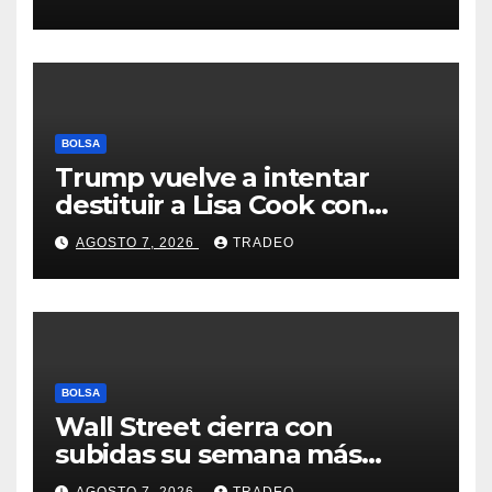
Feathers”?
BOLSA
Trump vuelve a intentar
destituir a Lisa Cook con
acusaciones de fraude
AGOSTO 7, 2026
TRADEO
hipotecario
BOLSA
Wall Street cierra con
subidas su semana más
alcista desde abril