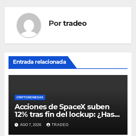
Por
tradeo
Entrada relacionada
CRIPTOMONEDAS
Acciones de SpaceX suben
12% tras fin del lockup: ¿Hasta
dónde podrían llegar en
AGO 7, 2026
TRADEO
agosto?