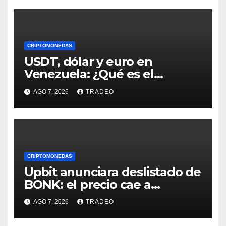
CRIPTOMONEDAS
USDT, dólar y euro en
Venezuela: ¿Qué es el
fenómeno “Rockets and
AGO 7, 2026
TRADEO
Feathers”?
CRIPTOMONEDAS
Upbit anunciara deslistado de
BONK: el precio cae a
mínimos 3 años
AGO 7, 2026
TRADEO