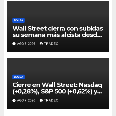
BOLSA
Wall Street cierra con subidas
su semana más alcista desde
abril
AGO 7, 2026
TRADEO
BOLSA
Cierre en Wall Street: Nasdaq
(+0,28%), S&P 500 (+0,62%) y
Nasdaq (+1,30%)
AGO 7, 2026
TRADEO