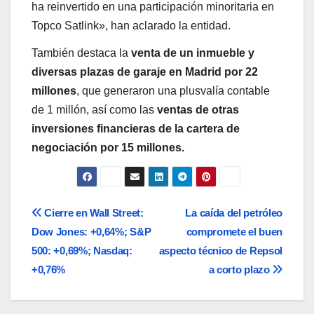
ha reinvertido en una participación minoritaria en
Topco Satlink», han aclarado la entidad.
También destaca la
venta de un inmueble y
diversas plazas de garaje en Madrid por 22
millones
, que generaron una plusvalía contable
de 1 millón, así como las
ventas de otras
inversiones financieras de la cartera de
negociación por 15 millones.
Navegación
Cierre en Wall Street:
La caída del petróleo
Dow Jones: +0,64%; S&P
compromete el buen
de
500: +0,69%; Nasdaq:
aspecto técnico de Repsol
entradas
+0,76%
a corto plazo