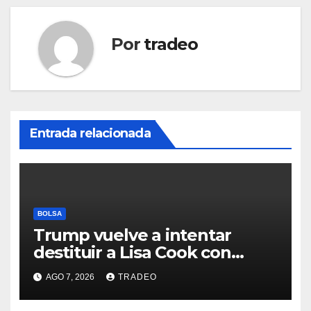
Por
tradeo
Entrada relacionada
BOLSA
Trump vuelve a intentar
destituir a Lisa Cook con
acusaciones de fraude
AGO 7, 2026
TRADEO
hipotecario