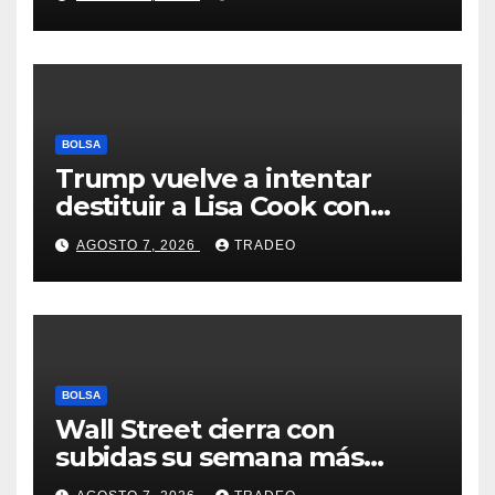
Feathers”?
BOLSA
Trump vuelve a intentar
destituir a Lisa Cook con
acusaciones de fraude
AGOSTO 7, 2026
TRADEO
hipotecario
BOLSA
Wall Street cierra con
subidas su semana más
alcista desde abril