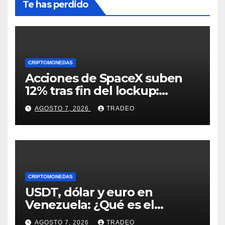
Te has perdido
CRIPTOMONEDAS
Acciones de SpaceX suben
12% tras fin del lockup:
¿Hasta dónde podrían llegar
AGOSTO 7, 2026
TRADEO
en agosto?
CRIPTOMONEDAS
USDT, dólar y euro en
Venezuela: ¿Qué es el
fenómeno “Rockets and
AGOSTO 7, 2026
TRADEO