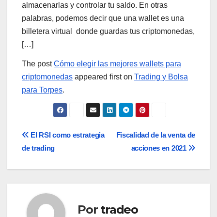
almacenarlas y controlar tu saldo. En otras
palabras, podemos decir que una wallet es una
billetera virtual donde guardas tus criptomonedas,
[…]
The post
Cómo elegir las mejores wallets para
criptomonedas
appeared first on
Trading y Bolsa
para Torpes
.
Navegación
El RSI como estrategia
Fiscalidad de la venta de
de trading
acciones en 2021
de
entradas
Por
tradeo