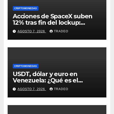
CRIPTOMONEDAS
Acciones de SpaceX suben
12% tras fin del lockup:
¿Hasta dónde podrían llegar
AGOSTO 7, 2026
TRADEO
en agosto?
CRIPTOMONEDAS
USDT, dólar y euro en
Venezuela: ¿Qué es el
fenómeno “Rockets and
AGOSTO 7, 2026
TRADEO
Feathers”?