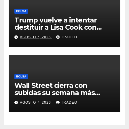
BOLSA
Trump vuelve a intentar
destituir a Lisa Cook con
acusaciones de fraude
AGOSTO 7, 2026
TRADEO
hipotecario
BOLSA
Wall Street cierra con
subidas su semana más
alcista desde abril
AGOSTO 7, 2026
TRADEO