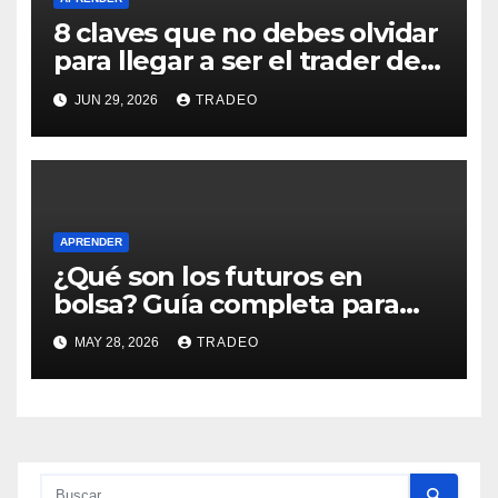
8 claves que no debes olvidar
para llegar a ser el trader de
éxito que deseas
JUN 29, 2026
TRADEO
APRENDER
¿Qué son los futuros en
bolsa? Guía completa para
principiantes
MAY 28, 2026
TRADEO