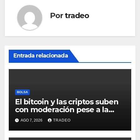
Por
tradeo
Entrada relacionada
BOLSA
El bitcoin y las criptos suben
con moderación pese a la
incertidumbre en Oriente
AGO 7, 2026
TRADEO
Medio