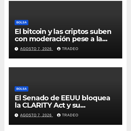
BOLSA
El bitcoin y las criptos suben
con moderación pese a la
incertidumbre en Oriente
AGOSTO 7, 2026
TRADEO
Medio
BOLSA
El Senado de EEUU bloquea
la CLARITY Act y su
aprobación en 2026 peligra
AGOSTO 7, 2026
TRADEO