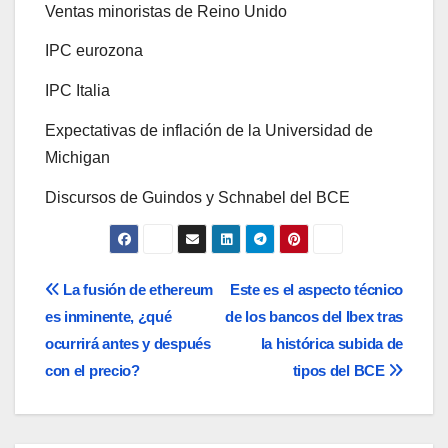
Ventas minoristas de Reino Unido
IPC eurozona
IPC Italia
Expectativas de inflación de la Universidad de
Michigan
Discursos de Guindos y Schnabel del BCE
Navegación
La fusión de ethereum
Este es el aspecto técnico
es inminente, ¿qué
de los bancos del Ibex tras
de
ocurrirá antes y después
la histórica subida de
entradas
con el precio?
tipos del BCE