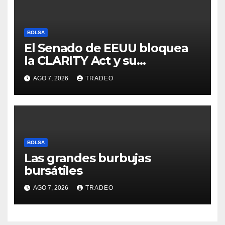
BOLSA
El Senado de EEUU bloquea
la CLARITY Act y su
aprobación en 2026 peligra
AGO 7, 2026
TRADEO
BOLSA
Las grandes burbujas
bursátiles
AGO 7, 2026
TRADEO