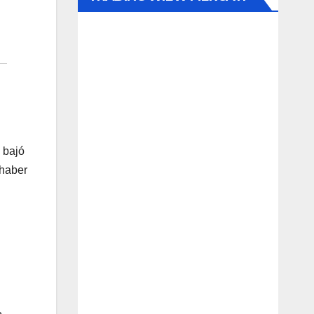
 bajó
 haber