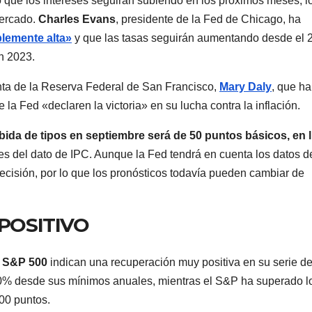
 que los intereses seguirán subiendo en los próximos meses, l
mercado.
Charles Evans
, presidente de la Fed de Chicago, ha
lemente alta»
y que las tasas seguirán aumentando desde el 
en 2023.
nta de la Reserva Federal de San Francisco,
Mary Daly
, que ha
a Fed «declaren la victoria» en su lucha contra la inflación.
ubida de tipos en septiembre será de 50 puntos básicos, en 
es del dato de IPC. Aunque la Fed tendrá en cuenta los datos d
ecisión, por lo que los pronósticos todavía pueden cambiar de
 POSITIVO
l S&P 500
indican una recuperación muy positiva en su serie d
 20% desde sus mínimos anuales, mientras el S&P ha superado l
00 puntos.