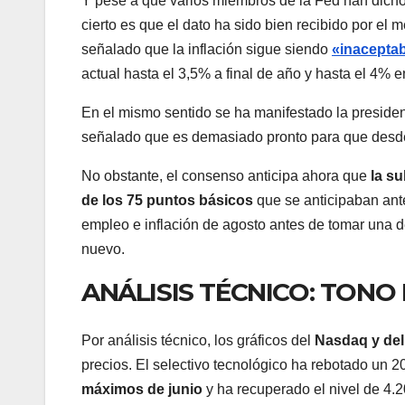
Y pese a que varios miembros de la Fed han dicho
cierto es que el dato ha sido bien recibido por el 
señalado que la inflación sigue siendo
«inaceptab
actual hasta el 3,5% a final de año y hasta el 4% 
En el mismo sentido se ha manifestado la preside
señalado que es demasiado pronto para que desde l
No obstante, el consenso anticipa ahora que
la s
de los 75 puntos básicos
que se anticipaban ant
empleo e inflación de agosto antes de tomar una d
nuevo.
ANÁLISIS TÉCNICO: TONO
Por análisis técnico, los gráficos del
Nasdaq y de
precios. El selectivo tecnológico ha rebotado un
máximos de junio
y ha recuperado el nivel de 4.2