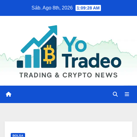
Saltar
Sáb. Ago 8th, 2026
1:09:29 AM
al
contenido
BOLSA