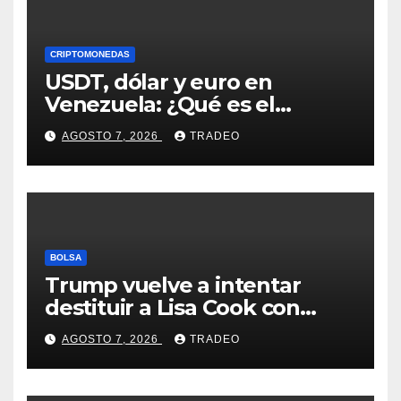
CRIPTOMONEDAS
USDT, dólar y euro en
Venezuela: ¿Qué es el
fenómeno “Rockets and
AGOSTO 7, 2026
TRADEO
Feathers”?
BOLSA
Trump vuelve a intentar
destituir a Lisa Cook con
acusaciones de fraude
AGOSTO 7, 2026
TRADEO
hipotecario