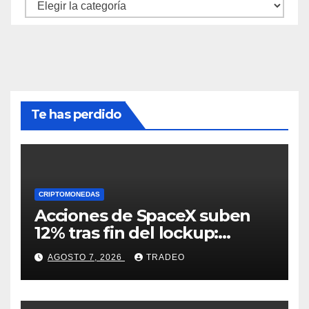
Categorías
Te has perdido
CRIPTOMONEDAS
Acciones de SpaceX suben
12% tras fin del lockup:
¿Hasta dónde podrían llegar
AGOSTO 7, 2026
TRADEO
en agosto?