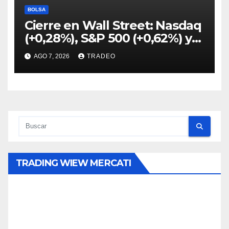
BOLSA
Cierre en Wall Street: Nasdaq
(+0,28%), S&P 500 (+0,62%) y
Nasdaq (+1,30%)
AGO 7, 2026
TRADEO
TRADING WIEW MERCATI