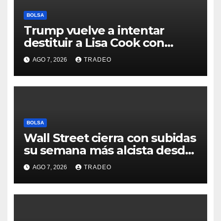
BOLSA
Trump vuelve a intentar
destituir a Lisa Cook con
acusaciones de fraude
AGO 7, 2026
TRADEO
hipotecario
BOLSA
Wall Street cierra con subidas
su semana más alcista desde
abril
AGO 7, 2026
TRADEO