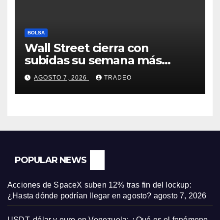
BOLSA
Wall Street cierra con
subidas su semana más
alcista desde abril
AGOSTO 7, 2026
TRADEO
POPULAR NEWS
Acciones de SpaceX suben 12% tras fin del lockup:
¿Hasta dónde podrían llegar en agosto?
agosto 7, 2026
USDT, dólar y euro en Venezuela: ¿Qué es el fenómeno